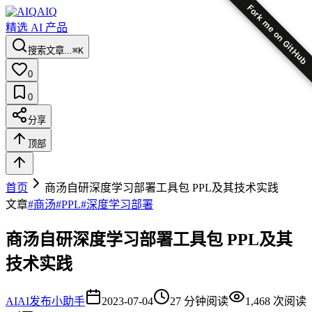
Fork me on GitHub
AIQ
精选 AI 产品
搜索文章...
⌘K
0
0
分享
顶部
首页
商汤自研深度学习部署工具包 PPL及其技术实践
文章
#
商汤
#
PPL
#
深度学习部署
商汤自研深度学习部署工具包 PPL及其
技术实践
AI
AI发布小助手
2023-07-04
27
分钟阅读
1,468
次阅读