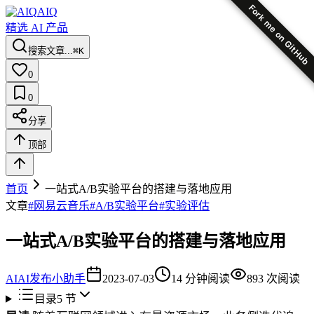
Fork me on GitHub
AIQ
精选 AI 产品
搜索文章...
⌘K
0
0
分享
顶部
首页
一站式A/B实验平台的搭建与落地应用
文章
#
网易云音乐
#
A/B实验平台
#
实验评估
一站式A/B实验平台的搭建与落地应用
AI
AI发布小助手
2023-07-03
14
分钟阅读
893
次阅读
目录
5
节