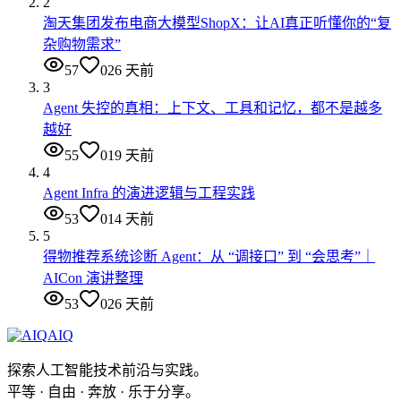
2
淘天集团发布电商大模型ShopX：让AI真正听懂你的“复
杂购物需求”
57
0
26 天前
3
Agent 失控的真相：上下文、工具和记忆，都不是越多
越好
55
0
19 天前
4
Agent Infra 的演进逻辑与工程实践
53
0
14 天前
5
得物推荐系统诊断 Agent：从 “调接口” 到 “会思考”｜
AICon 演讲整理
53
0
26 天前
AIQ
探索人工智能技术前沿与实践。
平等 · 自由 · 奔放 · 乐于分享。