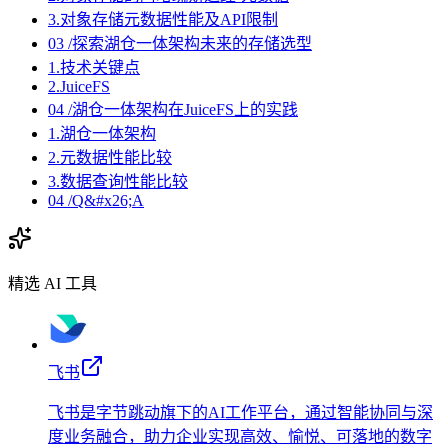
3.对象存储元数据性能及API限制
03 /探索湖仓一体架构未来的存储选型
1.技术关键点
2.JuiceFS
04 /湖仓一体架构在JuiceFS上的实践
1.湖仓一体架构
2.元数据性能比较
3.数据查询性能比较
04 /Q&#x26;A
精选 AI 工具
飞书
飞书是字节跳动旗下的AI工作平台，通过智能协同与深
度业务融合，助力企业实现高效、愉悦、可落地的数字