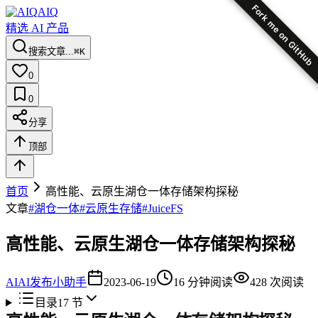
Fork me on GitHub
AIQ
精选 AI 产品
搜索文章...
⌘K
0
0
分享
顶部
首页
高性能、云原生湖仓一体存储架构探秘
文章
#
湖仓一体
#
云原生存储
#
JuiceFS
高性能、云原生湖仓一体存储架构探秘
AI
AI发布小助手
2023-06-19
16
分钟阅读
428
次阅读
目录
17
节