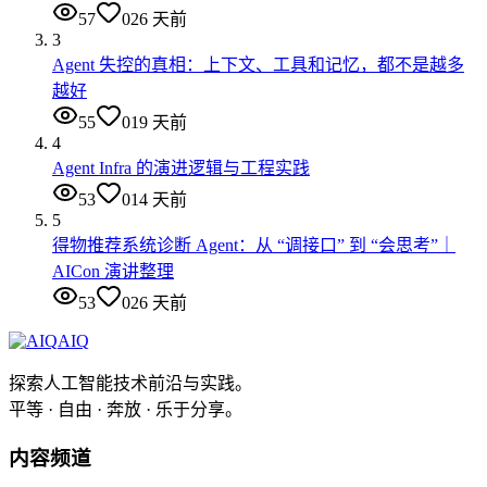
57
0
26 天前
3
Agent 失控的真相：上下文、工具和记忆，都不是越多
越好
55
0
19 天前
4
Agent Infra 的演进逻辑与工程实践
53
0
14 天前
5
得物推荐系统诊断 Agent：从 “调接口” 到 “会思考”｜
AICon 演讲整理
53
0
26 天前
AIQ
探索人工智能技术前沿与实践。
平等 · 自由 · 奔放 · 乐于分享。
内容频道