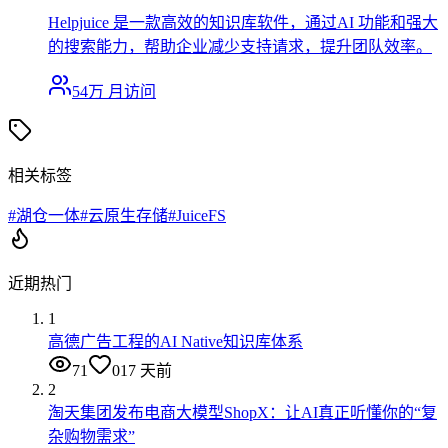
Helpjuice 是一款高效的知识库软件，通过AI 功能和强大
的搜索能力，帮助企业减少支持请求，提升团队效率。
54万
月访问
相关标签
#
湖仓一体
#
云原生存储
#
JuiceFS
近期热门
1
高德广告工程的AI Native知识库体系
71
0
17 天前
2
淘天集团发布电商大模型ShopX：让AI真正听懂你的“复
杂购物需求”