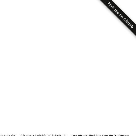
Fork me on GitHub