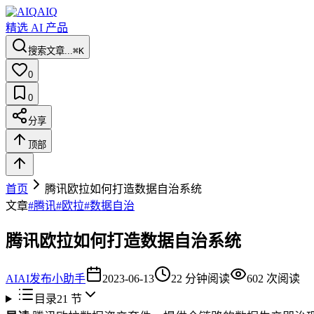
AIQ
精选 AI 产品
搜索文章...
⌘K
0
0
分享
顶部
首页
腾讯欧拉如何打造数据自治系统
文章
#
腾讯
#
欧拉
#
数据自治
腾讯欧拉如何打造数据自治系统
AI
AI发布小助手
2023-06-13
22
分钟阅读
602
次阅读
目录
21
节