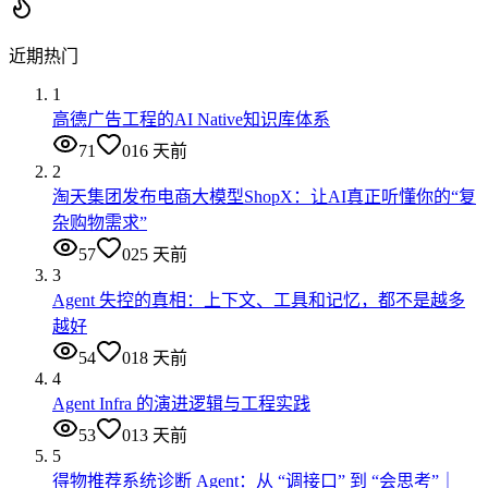
近期热门
1
高德广告工程的AI Native知识库体系
71
0
16 天前
2
淘天集团发布电商大模型ShopX：让AI真正听懂你的“复
杂购物需求”
57
0
25 天前
3
Agent 失控的真相：上下文、工具和记忆，都不是越多
越好
54
0
18 天前
4
Agent Infra 的演进逻辑与工程实践
53
0
13 天前
5
得物推荐系统诊断 Agent：从 “调接口” 到 “会思考”｜