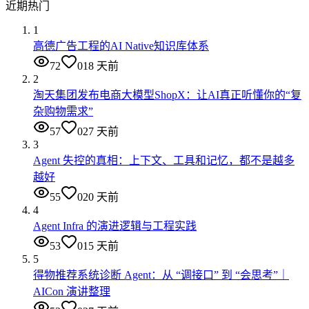
近期热门
1
高德广告工程的AI Native知识库体系
72
0
18 天前
2
淘天集团发布电商大模型ShopX：让AI真正听懂你的“复
杂购物需求”
57
0
27 天前
3
Agent 失控的真相：上下文、工具和记忆，都不是越多
越好
55
0
20 天前
4
Agent Infra 的演进逻辑与工程实践
53
0
15 天前
5
得物推荐系统诊断 Agent：从 “调接口” 到 “会思考”｜
AICon 演讲整理