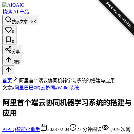
Fork me on GitHub
AIQ
精选 AI 产品
搜索文章...
⌘K
0
0
分享
顶部
首页
阿里首个端云协同机器学习系统的搭建与应用
文章
#
阿里巴巴
#
端云协同
#
Walle 系统
阿里首个端云协同机器学习系统的搭建与
应用
AI
AIQ智能小助手
2023-02-04
27
分钟阅读
1,979
次阅