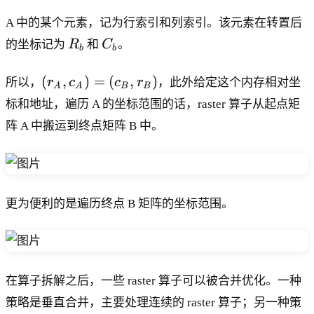
A 中的某个元素，记为行索引和列索引。该元素在转置后
R
C
的坐标记为
R
和
C
。
b
b
_
_
b
b
(r
(
,
)
=
(
,
)
所以，
r
c
c
r
，此外给定这个内存相对坐
A
A
B
B
_
标和地址，遍历 A 的坐标范围的话，raster 算子从起点矩
A
阵 A 中搬运到终点矩阵 B 中。
,c
_
A
)
=
更为便利的是遍历终点 B 矩阵的坐标范围。
(
c
_
B
,r
在算子拆解之后，一些 raster 算子可以被合并优化。一种
_
策略是垂直合并，主要处理连续的 raster 算子；另一种策