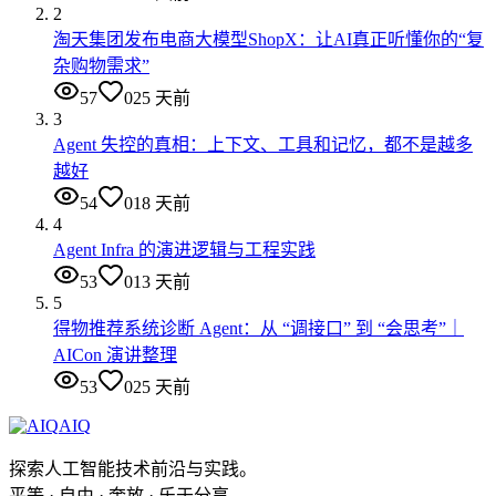
2
淘天集团发布电商大模型ShopX：让AI真正听懂你的“复
杂购物需求”
57
0
25 天前
3
Agent 失控的真相：上下文、工具和记忆，都不是越多
越好
54
0
18 天前
4
Agent Infra 的演进逻辑与工程实践
53
0
13 天前
5
得物推荐系统诊断 Agent：从 “调接口” 到 “会思考”｜
AICon 演讲整理
53
0
25 天前
AIQ
探索人工智能技术前沿与实践。
平等 · 自由 · 奔放 · 乐于分享。