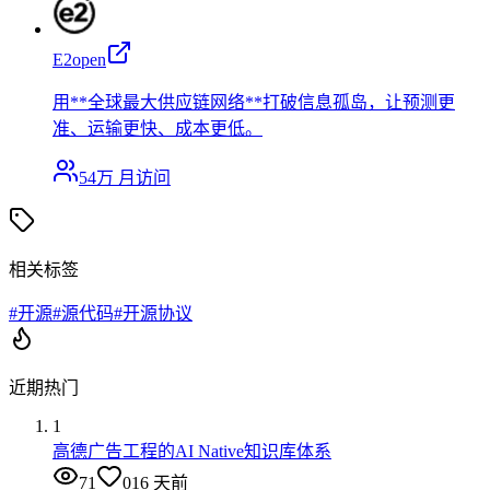
E2open
用**全球最大供应链网络**打破信息孤岛，让预测更
准、运输更快、成本更低。
54万
月访问
相关标签
#
开源
#
源代码
#
开源协议
近期热门
1
高德广告工程的AI Native知识库体系
71
0
16 天前