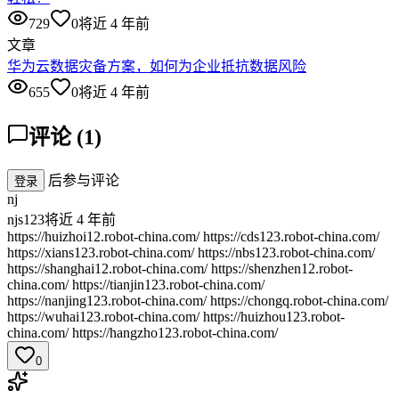
729
0
将近 4 年前
文章
华为云数据灾备方案，如何为企业抵抗数据风险
655
0
将近 4 年前
评论
(
1
)
后参与评论
登录
nj
njs123
将近 4 年前
https://huizhoi12.robot-china.com/ https://cds123.robot-china.com/
https://xians123.robot-china.com/ https://nbs123.robot-china.com/
https://shanghai12.robot-china.com/ https://shenzhen12.robot-
china.com/ https://tianjin123.robot-china.com/
https://nanjing123.robot-china.com/ https://chongq.robot-china.com/
https://wuhai123.robot-china.com/ https://huizhou123.robot-
china.com/ https://hangzho123.robot-china.com/
0