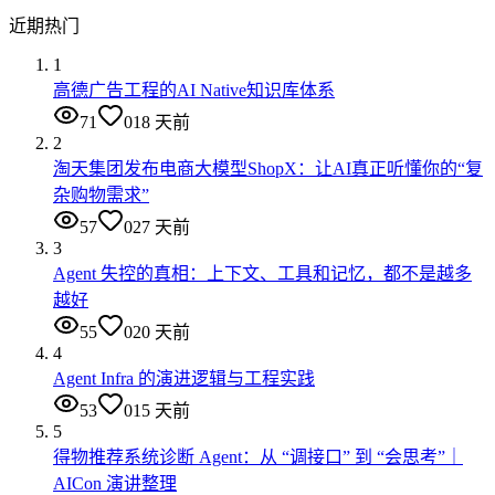
近期热门
1
高德广告工程的AI Native知识库体系
71
0
18 天前
2
淘天集团发布电商大模型ShopX：让AI真正听懂你的“复
杂购物需求”
57
0
27 天前
3
Agent 失控的真相：上下文、工具和记忆，都不是越多
越好
55
0
20 天前
4
Agent Infra 的演进逻辑与工程实践
53
0
15 天前
5
得物推荐系统诊断 Agent：从 “调接口” 到 “会思考”｜
AICon 演讲整理