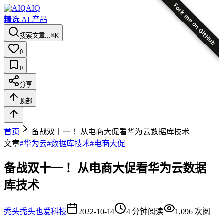
Fork me on GitHub
AIQ
精选 AI 产品
搜索文章...
⌘K
0
0
分享
顶部
首页
备战双十一 ！从电商大促看华为云数据库技术
文章
#
华为云
#
数据库技术
#
电商大促
备战双十一 ！从电商大促看华为云数据
库技术
秃头
秃头也爱科技
2022-10-14
4
分钟阅读
1,096
次阅