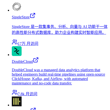
SingleStore
SingleStore 是一款集事务、分析、向量与 AI 功能于一体
的高性能分布式数据库，助力企业构建实时智能应用。
17万
月访问
DoubleCloud
DoubleCloud was a managed data analytics platform that
helped engineers build real-time pipelines using open-source
ClickHouse, Kafka, and Airflow, with automated
maintenance and no-code data transfer.
7.8k
月访问