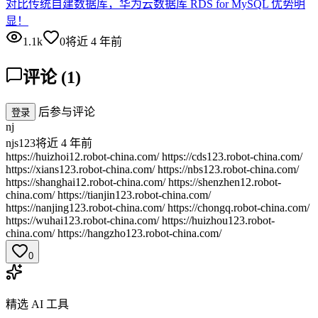
对比传统自建数据库，华为云数据库 RDS for MySQL 优势明
显！
1.1k
0
将近 4 年前
评论
(
1
)
后参与评论
登录
nj
njs123
将近 4 年前
https://huizhoi12.robot-china.com/ https://cds123.robot-china.com/
https://xians123.robot-china.com/ https://nbs123.robot-china.com/
https://shanghai12.robot-china.com/ https://shenzhen12.robot-
china.com/ https://tianjin123.robot-china.com/
https://nanjing123.robot-china.com/ https://chongq.robot-china.com/
https://wuhai123.robot-china.com/ https://huizhou123.robot-
china.com/ https://hangzho123.robot-china.com/
0
精选 AI 工具