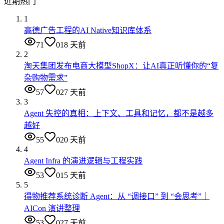
近期热门
1
高德广告工程的AI Native知识库体系
71
0
18 天前
2
淘天集团发布电商大模型ShopX：让AI真正听懂你的“复
杂购物需求”
57
0
27 天前
3
Agent 失控的真相：上下文、工具和记忆，都不是越多
越好
55
0
20 天前
4
Agent Infra 的演进逻辑与工程实践
53
0
15 天前
5
得物推荐系统诊断 Agent：从 “调接口” 到 “会思考”｜
AICon 演讲整理
53
0
27 天前