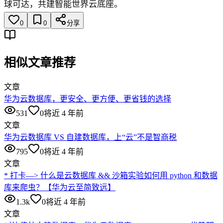
球可达，共建智能世界云底座。
0
0
分享
相似文章推荐
文章
华为云数据库，更安全、更方便、更省钱的选择
531
0
将近 4 年前
文章
华为云数据库 VS 自建数据库，上“云”不是智商税
795
0
将近 4 年前
文章
* 打卡—> 什么是云数据库 && 沙箱实验如何用 python 和数据
库来爬虫？【华为云至简致远】
1.3k
0
将近 4 年前
文章