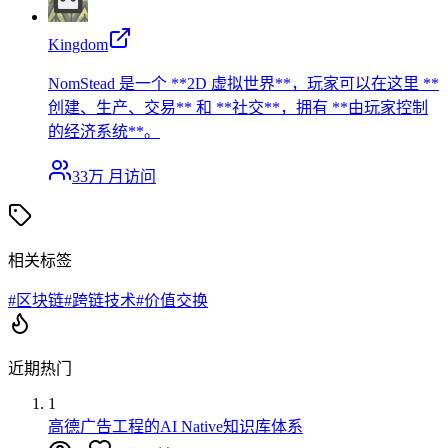
Kingdom
NomStead 是一个 **2D 虚拟世界**，玩家可以在这里 **
创建、生产、交易** 和 **社交**，拥有 **由玩家控制
的经济系统**。
33万
月访问
相关标签
#
区块链
#
跨链技术
#
价值交换
近期热门
1
高德广告工程的AI Native知识库体系