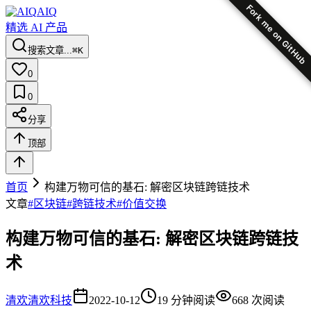
Fork me on GitHub
AIQ
精选 AI 产品
搜索文章...
⌘K
0
0
分享
顶部
首页
构建万物可信的基石: 解密区块链跨链技术
文章
#
区块链
#
跨链技术
#
价值交换
构建万物可信的基石: 解密区块链跨链技
术
清欢
清欢科技
2022-10-12
19
分钟阅读
668
次阅读