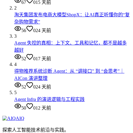
67
0
15 天前
2
淘天集团发布电商大模型ShopX：让AI真正听懂你的“复
杂购物需求”
56
0
24 天前
3
Agent 失控的真相：上下文、工具和记忆，都不是越多
越好
52
0
17 天前
4
得物推荐系统诊断 Agent：从 “调接口” 到 “会思考”｜
AICon 演讲整理
52
0
24 天前
5
Agent Infra 的演进逻辑与工程实践
50
0
12 天前
AIQ
探索人工智能技术前沿与实践。