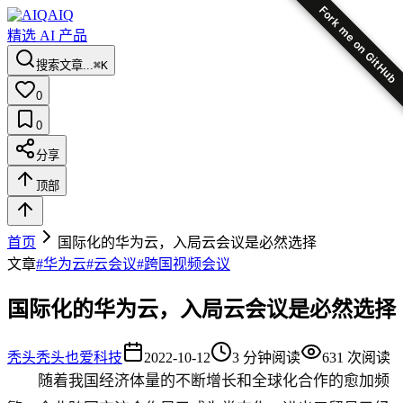
Fork me on GitHub
AIQ
精选 AI 产品
搜索文章...
⌘K
0
0
分享
顶部
首页
国际化的华为云，入局云会议是必然选择
文章
#
华为云
#
云会议
#
跨国视频会议
国际化的华为云，入局云会议是必然选择
秃头
秃头也爱科技
2022-10-12
3
分钟阅读
631
次阅读
随着我国经济体量的不断增长和全球化合作的愈加频