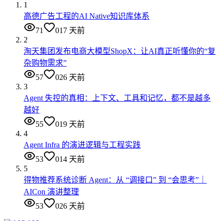
1
高德广告工程的AI Native知识库体系
71
0
17 天前
2
淘天集团发布电商大模型ShopX：让AI真正听懂你的“复
杂购物需求”
57
0
26 天前
3
Agent 失控的真相：上下文、工具和记忆，都不是越多
越好
55
0
19 天前
4
Agent Infra 的演进逻辑与工程实践
53
0
14 天前
5
得物推荐系统诊断 Agent：从 “调接口” 到 “会思考”｜
AICon 演讲整理
53
0
26 天前