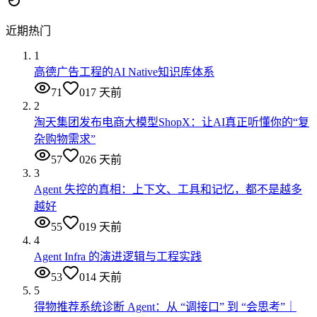
近期热门
1
高德广告工程的AI Native知识库体系
71
0
17 天前
2
淘天集团发布电商大模型ShopX：让AI真正听懂你的“复
杂购物需求”
57
0
26 天前
3
Agent 失控的真相：上下文、工具和记忆，都不是越多
越好
55
0
19 天前
4
Agent Infra 的演进逻辑与工程实践
53
0
14 天前
5
得物推荐系统诊断 Agent：从 “调接口” 到 “会思考”｜