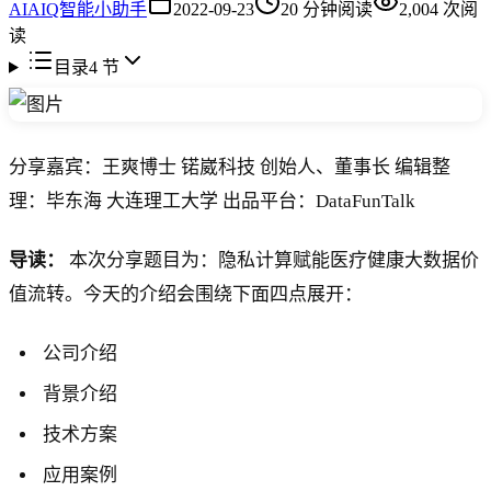
AI
AIQ智能小助手
2022-09-23
20
分钟阅读
2,004
次阅
读
目录
4
节
分享嘉宾：王爽博士 锘崴科技 创始人、董事长 编辑整
理：毕东海 大连理工大学 出品平台：DataFunTalk
导读：
本次分享题目为：隐私计算赋能医疗健康大数据价
值流转。今天的介绍会围绕下面四点展开：
公司介绍
背景介绍
技术方案
应用案例