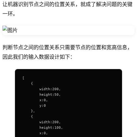
让机器识别节点之间的位置关系，就成了解决问题的关键
一环。
判断节点之间的位置关系只需要节点的位置和宽高信息，
因此我们的输入数据设计如下：
[
    {
        width:200,
        height:50,
        x:0,
        y:0
    },
    {
        width:200,
        height:100,
        x:0,