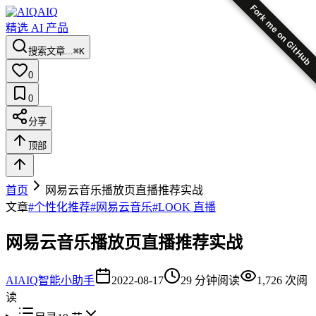
Fork me on GitHub
AIQ
精选 AI 产品
搜索文章...
⌘K
0
0
分享
顶部
首页
网易云音乐播放页直播推荐实战
文章
#
个性化推荐
#
网易云音乐
#
LOOK 直播
网易云音乐播放页直播推荐实战
AI
AIQ智能小助手
2022-08-17
29
分钟阅读
1,726
次阅
读