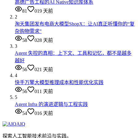
高德广告工程的AI Native知识库体系
81
0
19 天前
2
淘天集团发布电商大模型ShopX：让AI真正听懂你的“复
杂购物需求”
58
0
28 天前
3
Agent 失控的真相：上下文、工具和记忆，都不是越多
越好
56
0
21 天前
4
快手万擎大模型推理成本和性能优化实践
56
0
11 天前
5
Agent Infra 的演进逻辑与工程实践
54
0
16 天前
AIQ
探索人工智能技术前沿与实践。