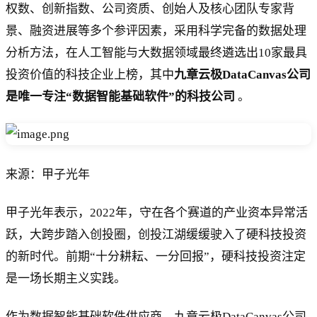
权数、创新指数、公司资质、创始人及核心团队专家背
景、融资进展等多个参评因素，采用科学完备的数据处理
分析方法，在人工智能与大数据领域最终遴选出10家最具
投资价值的科技企业上榜，其中
九章云极DataCanvas公司
是唯一专注“数据智能基础软件”的科技公司
。
来源：甲子光年
甲子光年表示，2022年，守在各个赛道的产业资本异常活
跃，大跨步踏入创投圈，创投江湖缓缓驶入了硬科技投资
的新时代。前期“十分耕耘、一分回报”，硬科技投资注定
是一场长期主义实践。
作为数据智能基础软件供应商，九章云极DataCanvas公司