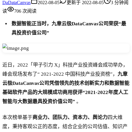
Da
DataCanvas
2022-08-05
更新于
2022-08-05
3
分钟阅
读
706
次阅读
数据智能正当时，九章云极DataCanvas公司荣获“最
具投资价值公司”
近日，2022「甲子引力 X」科技产业投资峰会成功举办，
峰会现场发布了“ 2021-2022 中国科技产业投资榜”，
九章
云极DataCanvas公司凭借领先的技术创新实力和数据智能
基础软件产品的大规模成功商用获评“2021-2022年度人工
智能与大数据最具投资价值公司”
。
本次榜单基于
商业力、团队力、资本力、舆论力
四大维
度，秉持客观公正的态度，结合企业的公司估值、知识产