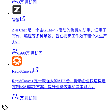
3万
月访问
智谱
Z.ai Chat 是一个由GLM-4.7驱动的免费AI助手，适用于
写作、编程等多种场景，旨在提高工作效率和个人生产
力。
1998万
月访问
RapidCanvas
RapidCanvas 是一款强大的AI平台，帮助企业快速构建
定制化AI解决方案，提升业务效率和决策能力。
1万
月访问