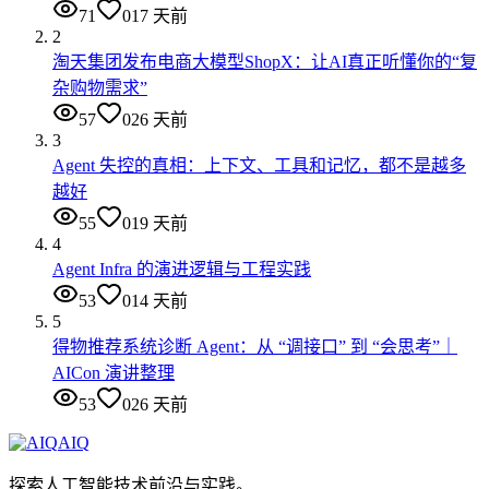
71
0
17 天前
2
淘天集团发布电商大模型ShopX：让AI真正听懂你的“复
杂购物需求”
57
0
26 天前
3
Agent 失控的真相：上下文、工具和记忆，都不是越多
越好
55
0
19 天前
4
Agent Infra 的演进逻辑与工程实践
53
0
14 天前
5
得物推荐系统诊断 Agent：从 “调接口” 到 “会思考”｜
AICon 演讲整理
53
0
26 天前
AIQ
探索人工智能技术前沿与实践。