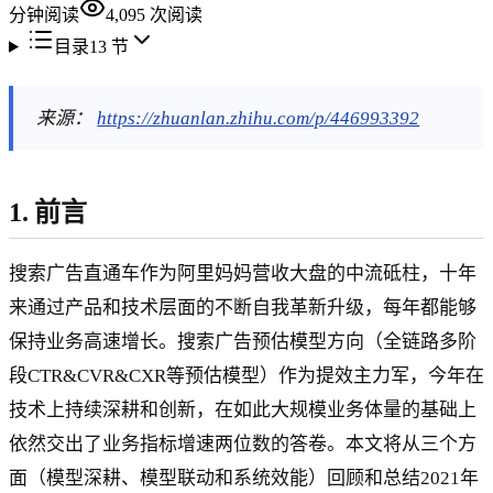
分钟阅读
4,095
次阅读
目录
13
节
来源：
https://zhuanlan.zhihu.com/p/446993392
1. 前言
搜索广告直通车作为阿里妈妈营收大盘的中流砥柱，十年
来通过产品和技术层面的不断自我革新升级，每年都能够
保持业务高速增长。搜索广告预估模型方向（全链路多阶
段CTR&CVR&CXR等预估模型）作为提效主力军，今年在
技术上持续深耕和创新，在如此大规模业务体量的基础上
依然交出了业务指标增速两位数的答卷。本文将从三个方
面（模型深耕、模型联动和系统效能）回顾和总结2021年