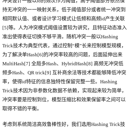
冲突设计一般以id的频次作为阈值，高于阈值部分依然保
持无冲突的一一映射关系，低于阈值部分或者统一冲突到
相同默认值、或者设计学习模式让低频和高频id产生关联
[5]等。人为冲突模式阈值设置较为讲究，且特征动态准入
准出使得表征切换不够平滑。随机冲突一般以Hashing
Trick技术为典型代表，通过控制“模”长来控制模型规模，
为了解决单Hash[6]的冲突率较高的问题，后面延伸出来
MultiHash[7] 全局多Hash、HybridHash[8] 高频无冲突低
频多Hash、QR trick[9] 互补商余法等技术都能够降低冲突
率，使得id特征的信息独特性保留完整一些。Hashing
Trick技术因为非参数化数据不依赖，实现起来较为简单，
冲突率要是控制到位，模型压缩比和效果保留率之间可以
取得不错的平衡。
考虑到系统简洁高效鲁棒性好，我们选用Hashing Trick技