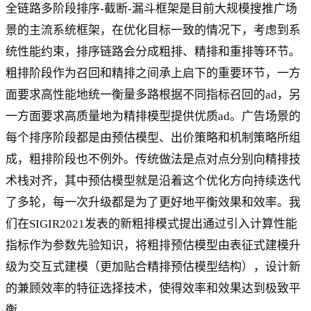
全链路多阶段排序-截断-漏斗框架是目前大规模搜推广场
景的主流系统框架，在优化目标一致的情况下，考虑到系
统性能约束，排序链路会分成粗排、精排和重排等环节。
粗排阶段作为召回和精排之间承上启下的重要环节，一方
面要求高性能地统一衡量多路根据不同指标召回的ad，另
一方面要求高质量地为精排模型提供优质ad。广告场景的
每个排序阶段都是由预估模型、出价策略和机制策略所组
成，粗排阶段也不例外。传统做法是点对点分别向精排技
术栈对齐，其中预估模型就是沿着这个优化方向持续迭代
了多轮，每一次升级都是为了更好地平衡效果和效率。我
们在SIGIR2021发表的新粗排模式提出通过引入计算性能
指标作为参数先验知识，将粗排预估模型由表征式建模升
级为交互式建模（更加贴合精排预估模型结构），设计新
的兼顾效率的特征选择技术，使得效率和效果达到极致平
衡。