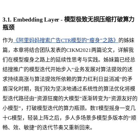
3.1. Embedding Layer - 模型极致无损压缩打破算力
瓶颈
作为
《阿里妈妈搜索广告CTR模型的“瘦身”之路》
的姊妹
篇，本章将结合团队发表的CIKM2021两篇论文，详解我
们在模型瘦身之路上的延续性思考与实践。姊妹篇已经总
结搜推广的模型迭代开始步入“业务发展对算法提效的述
求持续高涨与算法提效所依赖的算力红利日益消减”的矛
盾深化时期，我们较为坚决地通过系统性的算法优化将模
型迭代路径由“资源狂魔的大模型”逐渐转变为“资源友好的
小模型”，打破模型迭代的算力瓶颈。数T模型摇身一变几
十G模型，轻装上阵之后，多人多场景多模型多版本的“顺
畅、效、敏捷”的迭代节奏又重新回来。