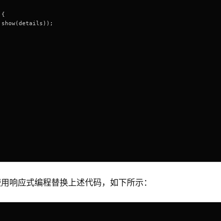
 {
.show(details));
使用响应式编程替换上述代码，如下所示：