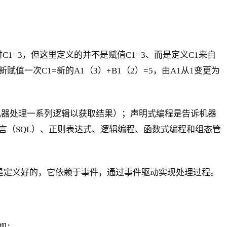
此时C1=3，但这里定义的并不是赋值C1=3、而是定义C1来自
赋值一次C1=新的A1（3）+B1（2）=5，由A1从1变更为
（命令机器处理一系列逻辑以获取结果）；声明式编程是告诉机器
言（SQL）、正则表达式、逻辑编程、函数式编程和组态管
系是定义好的，它依赖于事件，通过事件驱动实现处理过程。