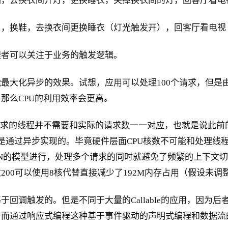
调，去换衣间开灯，更换睡衣，关掉换衣间的灯，回客厅看电
），换鞋，去换衣间更换睡衣（灯光触发开），回客厅看电视
程者可以关注于业务的触发逻辑。
最大化异步的效果。试想，应用可以处理100个请求，但是
那么CPU的利用效率会更高。
请求的线程并不需要和实际的请求数一一对应，也就是说此前的
是通过异步实现的。毕竟硬件层面CPU核数不可能和处理线程
1:N的模型进行，处理多个请求的同时就避免了频繁的上下文
0可以使用8核代替直接减少了192M内存占用（假设未调整-
触发的。但是不同于大量的Callable的应用，因为后者容易产
。而通过响应式编程这种基于事件驱动的声明式编程和数据流