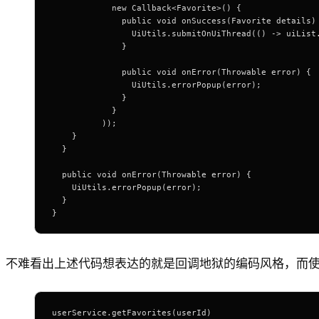
            new Callback<Favorite>() {
              public void onSuccess(Favorite details)
                UiUtils.submitOnUiThread(() -> uiList
              }
              public void onError(Throwable error) {
                UiUtils.errorPopup(error);
              }
            }
          ));
    }
  }
  public void onError(Throwable error) {
    UiUtils.errorPopup(error);
  }
}
不难看出上述代码想表达的就是回调地狱的编码风格，而
userService.getFavorites(userId) 