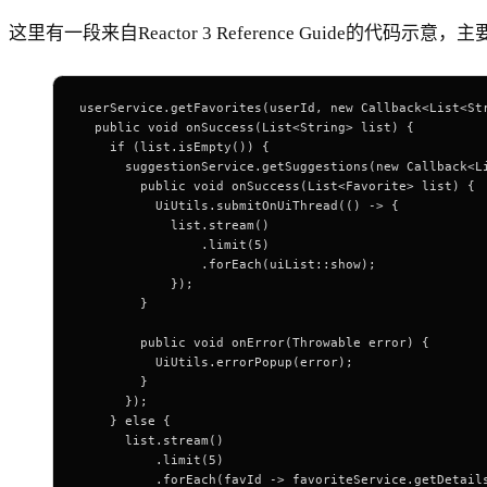
这里有一段来自Reactor 3 Reference Guid
userService.getFavorites(userId, new Callback<List<St
  public void onSuccess(List<String> list) { 
    if (list.isEmpty()) { 
      suggestionService.getSuggestions(new Callback<L
        public void onSuccess(List<Favorite> list) { 
          UiUtils.submitOnUiThread(() -> { 
            list.stream()
                .limit(5)
                .forEach(uiList::show); 
            });
        }
        public void onError(Throwable error) { 
          UiUtils.errorPopup(error);
        }
      });
    } else {
      list.stream() 
          .limit(5)
          .forEach(favId -> favoriteService.getDetail