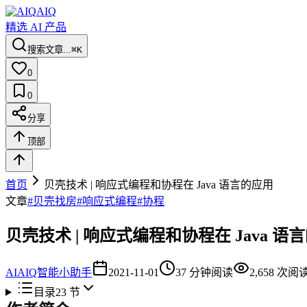
AIQ
精选 AI 产品
搜索文章...
⌘K
0
0
分享
顶部
首页
贝壳技术 | 响应式编程和协程在 Java 语言的应用
文章
#
贝壳找房
#
响应式编程
#
协程
贝壳技术 | 响应式编程和协程在 Java 语
AI
AIQ智能小助手
2021-11-01
37
分钟阅读
2,658
次阅
目录
23
节