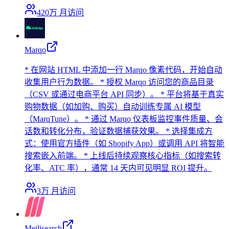
420万
月访问
Marqo
* 在网站 HTML 中添加一行 Marqo 像素代码，开始自动
收集用户行为数据。 * 授权 Marqo 访问您的商品目录
（CSV 或通过电商平台 API 同步）。 * 平台将基于真实
购物数据（如加购、购买）自动训练专属 AI 模型
（MarqTune）。 * 通过 Marqo 仪表板监控事件质量、会
话数和转化分布，验证数据捕获效果。 * 选择集成方
式：使用官方插件（如 Shopify App）或调用 API 将智能
搜索嵌入前端。 * 上线后持续观察核心指标（如搜索转
化率、ATC 率），通常 14 天内可见明显 ROI 提升。
3万
月访问
Meilisearch