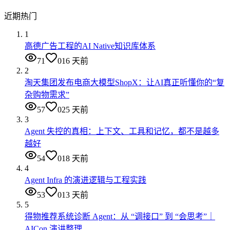
近期热门
1
高德广告工程的AI Native知识库体系
71
0
16 天前
2
淘天集团发布电商大模型ShopX：让AI真正听懂你的“复
杂购物需求”
57
0
25 天前
3
Agent 失控的真相：上下文、工具和记忆，都不是越多
越好
54
0
18 天前
4
Agent Infra 的演进逻辑与工程实践
53
0
13 天前
5
得物推荐系统诊断 Agent：从 “调接口” 到 “会思考”｜
AICon 演讲整理