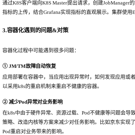
通过K8S客户端向K8S Master提出请求，创建JobManager的
指标的上传，结合Grafana实现指标的直观展示。集群使
3.容器化遇到的问题&对策
容器化过程中可能遇到很多问题：
①
JM/TM故障自动恢复
应用部署在容器中，当应用出现异常时，如何发现应用或者
以采用k8s的重启机制来重启不健康的容器。
②
减少Pod异常对业务影响
在k8s中由于硬件异常、资源过载、Pod不健康等问题会导
策略、改造内核等方案来减少对任务影响。比如京东实现了JM F
Pod重启对业务带来的影响。