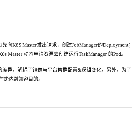
K8S Master发出请求，创建JobManager的Deployme
8s Master 动态申请资源去创建运行TaskManager 的Pod。
台的差异，解耦了镜像与平台集群配置&逻辑变化。另外，为了
的方式达到兼容目的。