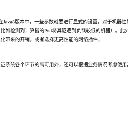
在Java8版本中，一些参数就要进行显式的设置。对于机器
比如检测到计算慢的Pod将其驱逐到负载较低的机器）。此
拟化带来的开销，或者选择更高性能的网络插件。
保证系统各个环节的高可用外，还可以根据业务情况考虑使用