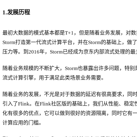
1.发展历程
最初大数据的模式基本都是T+1，但是随着业务发展，对
Storm打造第一代流式计算平台，并在Storm的基础上，做了很
压力等。到2016年，Storm已经成为京东内部流式处
随着业务规模的不断扩大，Storm也暴露出许多问题，特别是对
流式计算引擎，用于满足此类场景业务需要。
随着业务的发展，不光是对于数据的延迟有很高要求，同时
引入了Flink。在Flink社区版的基础上，我们从性能
化有很多的优点，它可以做到很好的资源隔离，同时它有一个
计算应用的门槛。