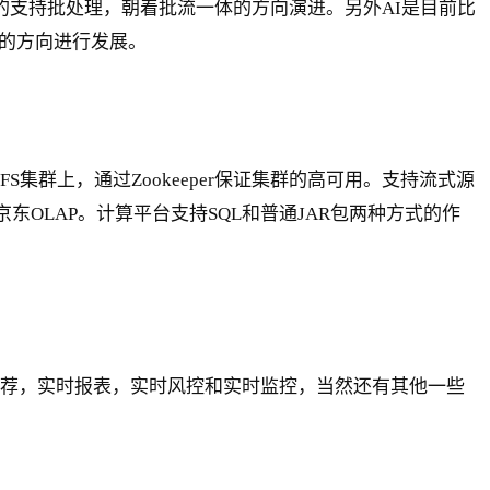
渐的支持批处理，朝着批流一体的方向演进。另外AI是目前比
I的方向进行发展。
FS集群上，通过Zookeeper保证集群的高可用。支持流式源
和京东OLAP。计算平台支持SQL和普通JAR包两种方式的作
时推荐，实时报表，实时风控和实时监控，当然还有其他一些