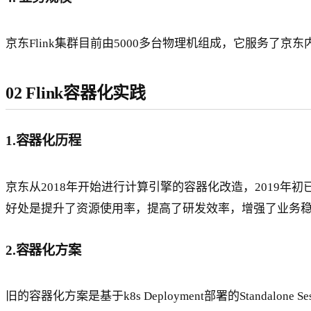
京东Flink集群目前由5000多台物理机组成，它服务了
02 Flink容器化实践
1.容器化历程
京东从2018年开始进行计算引擎的容器化改造，2019年初
好处是提升了资源使用率，提高了研发效率，增强了业务
2.容器化方案
旧的容器化方案是基于k8s Deployment部署的Standalo