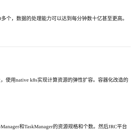
000多个，数据的处理能力可以达到每分钟数十亿甚至更高。
使用native k8s实现计算资源的弹性扩容。容器化改造的
Manager和TaskManager的资源规格和个数。然后JRC平台