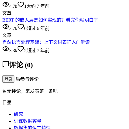
4.7k
1
大约 7 年前
文章
BERT 的嵌入层是如何实现的？看完你就明白了
3.7k
0
超过 6 年前
文章
自然语言处理基础：上下文词表征入门解读
3.3k
5
超过 7 年前
评论
(
0
)
后参与评论
登录
暂无评论，来发表第一条吧
目录
研究
训练数据容量
数据集的语言特性