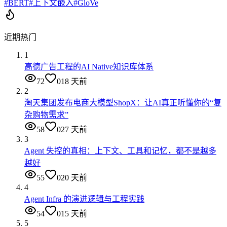
#
BERT
#
上下文嵌入
#
GloVe
近期热门
1
高德广告工程的AI Native知识库体系
72
0
18 天前
2
淘天集团发布电商大模型ShopX：让AI真正听懂你的“复
杂购物需求”
58
0
27 天前
3
Agent 失控的真相：上下文、工具和记忆，都不是越多
越好
55
0
20 天前
4
Agent Infra 的演进逻辑与工程实践
54
0
15 天前
5