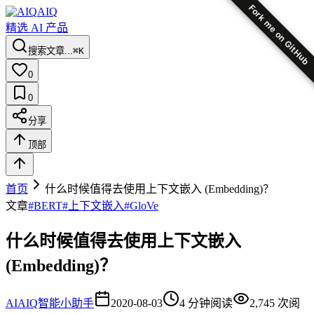
Fork me on GitHub
AIQ
精选 AI 产品
搜索文章...
⌘K
0
0
分享
顶部
首页
什么时候值得去使用上下文嵌入 (Embedding)？
文章
#
BERT
#
上下文嵌入
#
GloVe
什么时候值得去使用上下文嵌入
(Embedding)？
AI
AIQ智能小助手
2020-08-03
4
分钟阅读
2,745
次阅