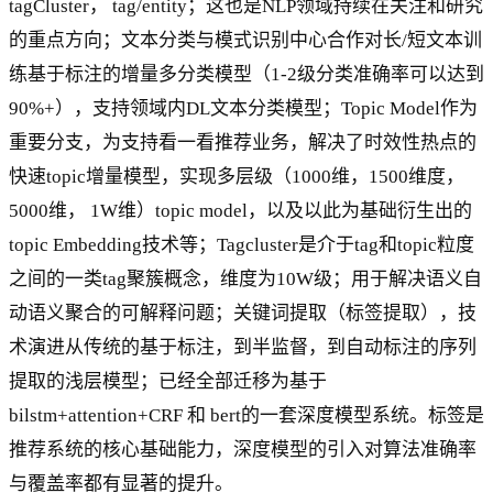
tagCluster， tag/entity；这也是NLP领域持续在关注和研究
的重点方向；文本分类与模式识别中心合作对长/短文本训
练基于标注的增量多分类模型（1-2级分类准确率可以达到
90%+），支持领域内DL文本分类模型；Topic Model作为
重要分支，为支持看一看推荐业务，解决了时效性热点的
快速topic增量模型，实现多层级（1000维，1500维度，
5000维， 1W维）topic model，以及以此为基础衍生出的
topic Embedding技术等；Tagcluster是介于tag和topic粒度
之间的一类tag聚簇概念，维度为10W级；用于解决语义自
动语义聚合的可解释问题；关键词提取（标签提取），技
术演进从传统的基于标注，到半监督，到自动标注的序列
提取的浅层模型；已经全部迁移为基于
bilstm+attention+CRF 和 bert的一套深度模型系统。标签是
推荐系统的核心基础能力，深度模型的引入对算法准确率
与覆盖率都有显著的提升。