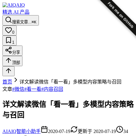
Fork me on GitHub
AIQ
精选 AI 产品
搜索文章...
⌘K
0
1
分享
顶部
首页
详文解读微信「看一看」多模型内容策略与召回
文章
#
微信
#
看一看
#
内容召回
详文解读微信「看一看」多模型内容策略
与召回
AI
AIQ智能小助手
2020-07-19
更新于
2020-07-19
34