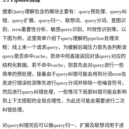
搜索Query理解包含的模块主要有：query预处理、query纠
错、query扩展、query归一、联想词、query分词、意图识
别、term重要性分析、敏感query识别、时效性识别等。以
下图为例，这里简单介绍下query理解的pipeline处理流
程：线上来一个请求query，为缓解后端压力首先会判断该
query是否命中cache，若命中则直接返回对该query对应的
结构化数据。若不命中cache，则首先会对query进行一些
简单的预处理，接着由于query纠错可能会用到分词term信
息进行错误检测等先进行query分词并移除一些噪音符号，
然后进行query纠错处理，一些情况下局部纠错可能会影响
到上下文搭配的全局合理性，为此还可能会需要进行二次
纠错处理。
对query纠错完后可以做query归一、扩展及联想词用于进