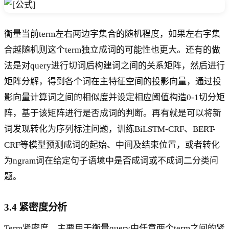
衡量当前term左右两边字集合的随机程度，如果左右字集
合越随机则这个term独立成词的可能性也更大。还有的做
法是对query进行切词后构建词之间的关系矩阵，然后进行
矩阵分解，得到各个词在主特征空间的投影向量，通过投
影向量计算词之间的相似度并设定相应阈值构造0-1切分矩
阵，基于该矩阵进行是否成词的判断。再有就是可以将新
词发现转化为序列标注问题，训练BiLSTM-CRF、BERT-
CRF等模型预测成词的起始、中间及结束位置，或者转化
为ngram词在给定句子语境中是否成词或不成词二分类问
题。
3.4 紧密度分析
Term紧密度，主要用于衡量query中任意两个term之间的紧