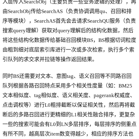
入层传入SearchObj（主要负责一些业务逻辑的处理），再
由SearchObj传给SearchAS（负责协调调用qu、召回和排
序等模块），SearchAS首先会去请求SearchQU服务（负责
搜索query理解）获取对query理解后的结构化数据，然后
将这些结构化数据传给基础召回模块BS，BS根据切词粒度
由粗到细对底层索引库进行一次或多次检索，执行多个索
引队列的求交求并拉链等操作返回结果。
同时BS还需要对文本、意图tag、语义召回等不同路召回
队列根据各路召回特点采用多个相关性度量（如：BM25
文本相似度、tag相似度、语义相关度、pagerank权威度、
点击调权等）进行L0粗排截断以保证相关性，然后再将截
断后的多路召回进行更精细的L1相关性融合排序，更复杂
一些的搜索可能会有L0到LN多层排序，每层排序的侧重点
有所不同，越高层次item数变得越少，相应的排序方法也