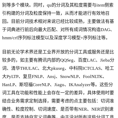
别等多个模块。同时，qu的分词及其粒度需要与item侧索
引构建的分词及粒度保持一致，从而才能进行有效地召
回。目前分词技术相对来说已经比较成熟，主要做法有基
于词典进行前后向最大匹配、对所有成词情况构造DAG、
hmm/crf序列标注模型以及深度学习模型+序列标注等。
目前无论学术界还是工业界开放的分词工具或服务还是比
较多的，如主要有腾讯内部的QQSeg、百度LAC、Jieba分
词、清华THULAC、北大pkuseg、中科院ICTCLAS、哈工
大PyLTP、复旦FNLP、Ansj、SnowNLP、FoolNLTK、
HanLP、斯坦福CoreNLP、Jiagu、IKAnalyzer等。这些分
词工具在功能和性能上会存在一定的差异，具体使用时要
结合业务需求定制选择，需要考虑的点主要包括：切词准
确性、粒度控制、切词速度、是否带有NER、NER识别速
度、是否支持自定义词典等，由于没对所有这些分词工具