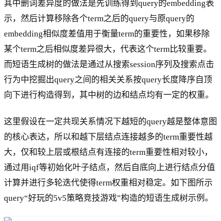
其中删词差异度的做法是先训练得到query的embedding表
示，然后计算移除各个term之后的query与原query的
embedding相似度差值用于衡量term的重要性，如果移除
某个term之后相似度差异很大，代表这个term比较重要。
而短语生成树的做法是通过从搜索session序列及搜索点击
行为中挖掘出query之间的相关关系按query长度降序自顶
向下进行构造得到，其中树的边和结点均有一定的权重。
这里假设在一定共现关系情况下越短的query越是整体意图
的核心表达，所以和越下层结点连接越多的term重要性越
大，仅和较上层或根结点有连接的term重要性相对较小，
通过用iqf等初始化叶子结点，然后自底向上进行结点分值
计算并进行多轮迭代使得term权重相对稳定。如下图所示
query“好玩的5v5策略竞技游戏”构造的短语生成树示例。