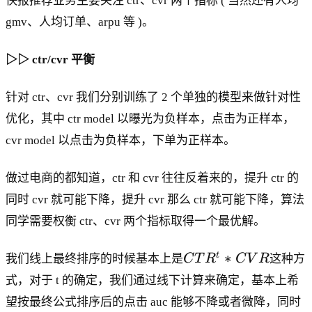
快报推荐业务主要关注 ctr、cvr 两个指标 ( 当然还有人均
gmv、人均订单、arpu 等 )。
▷▷ ctr/cvr 平衡
针对 ctr、cvr 我们分别训练了 2 个单独的模型来做针对性
优化，其中 ctr model 以曝光为负样本，点击为正样本，
cvr model 以点击为负样本，下单为正样本。
做过电商的都知道，ctr 和 cvr 往往反着来的，提升 ctr 的
同时 cvr 就可能下降，提升 cvr 那么 ctr 就可能下降，算法
同学需要权衡 ctr、cvr 两个指标取得一个最优解。
C
∗
t
我们线上最终排序的时候基本上是
C
T
R
C
V
R
这种方
T
式，对于 t 的确定，我们通过线下计算来确定，基本上希
R
望按最终公式排序后的点击 auc 能够不降或者微降，同时
^