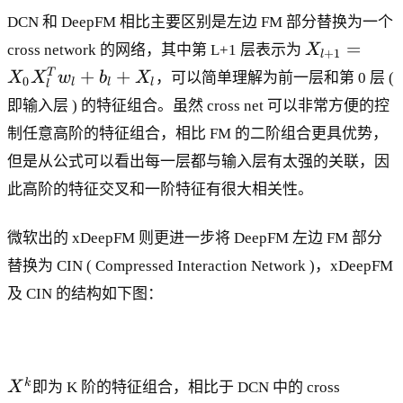
DCN 和 DeepFM 相比主要区别是左边 FM 部分替换为一个
X
=
cross network 的网络，其中第 L+1 层表示为
X
+
1
l
_
+
+
T
X
X
w
b
X
，可以简单理解为前一层和第 0 层 (
0
l
l
l
{
l
即输入层 ) 的特征组合。虽然 cross net 可以非常方便的控
l
+
制任意高阶的特征组合，相比 FM 的二阶组合更具优势，
1
但是从公式可以看出每一层都与输入层有太强的关联，因
}
此高阶的特征交叉和一阶特征有很大相关性。
=
X
微软出的 xDeepFM 则更进一步将 DeepFM 左边 FM 部分
_
0
替换为 CIN ( Compressed Interaction Network )，xDeepFM
X
及 CIN 的结构如下图：
^
T
_
l
X
k
X
即为 K 阶的特征组合，相比于 DCN 中的 cross
w