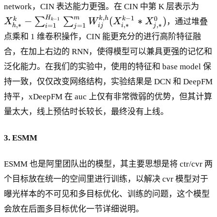
^
X
_
network，CIN 表达能力更强。在 CIN 中第 K 层表示为
k
^k
l
,
−
1
0
H
m
k
h
−
(
∗
)
k
k
−
1
∑
∑
k
X
W
X
X
，通过堆叠
,
∗
,
∗
,
∗
=
1
=
1
_{
j
ij
i
h
+
i
j
点乘和 1 维卷积操作，CIN 能更充分的进行高阶特征融
h,
b
*}
_
合，在加上右边的 RNN，使得模型可以兼具更强的记忆和
-
l
泛化能力。在我们的实验中，使用的特征和 base model 保
\s
+
持一致，仅仅改变网络结构，实验结果是 DCN 和 DeepFM
u
X
m
持平，xDeepFM 在 auc 上仅有非常微弱的优势，但其计算
_
_{
l
量太大，线上预估时长较长，最终没有上线。
i=
1}
3. ESMM
^{
H
ESMM 也是阿里团队出的模型，其主要思想是将 ctr/cvr 两
_{
k-
个目标放在统一的空间里进行训练，以解决 cvr 模型对于
1}
曝光样本的不可见和多目标优化、训练的问题，这个模型
}\
会放在后面多目标优化一节详细说明。
su