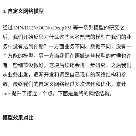
m
4. 自定义网络模型
_{
j=
1}
经过 DIN/DIEN/DCN/xDeepFM 等一系列模型的研究之
^
后，我们开始反思为什么这些大名鼎鼎的模型在我们的业
m
务中没有达到预期？一方面业务不同、数据不同，没有一
W
^{
个万能的模型。另一方面我们在照搬这些模型的时候也许
k,
有一些细节没做好，这块后续还会进一步研究。之后我们
h
从业务出发，逐渐开发和调整自己现有的网络结构和参
}_
数，最终我们的自定义网络经过多次迭代和优化，累计
{i
j}
auc 提升了接近 2 个点，下面是最终的网络结构。
(
X
^{
模型效果对比
k-
1}