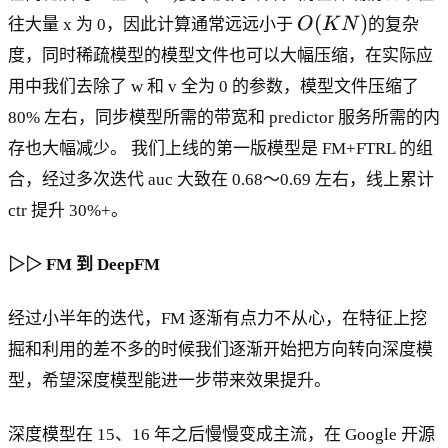
K
O
(
)
往大量 x 为 0，因此计算通常远远小于
O
K
N
的复杂
N
(
^
度，同时稀疏模型的模型文件也可以大幅压缩，在实际应
K
2
用中我们去除了 w 和 v 全为 0 的参数，模型文件压缩了
N
)
)
80% 左右，同步模型所需的带宽和 predictor 服务所需的内
存也大幅减少。 我们上线的第一版模型是 FM+FTRL 的组
合，经过多次迭代 auc 大致在 0.68～0.69 左右，线上累计
ctr 提升 30%+。
▷▷ FM 到 DeepFM
经过小半年的迭代，FM 逐渐有点力不从心，在特征上挖
掘和利用的差不多的时候我们逐渐开始把方向转向深度模
型，希望深度模型能进一步带来效果提升。
深度模型在 15、16 年之后慢慢变成主流，在 Google 开源