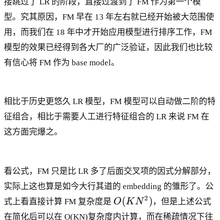
接跳过了 LR 的阶段，直接过渡到了 FM 作为第一个模
型。究其原因，FM 早在 13 年左右就已经开始被大范围使
用，而我们在 18 年中才开始应用模型进行排序工作，FM
模型的效果已经得到各大厂的广泛验证，因此我们也比较
有信心将 FM 作为 base model。
相比于历史更悠久 LR 模型，FM 模型可以自动做二阶的特
征组合，相比于需要人工进行特征组合的 LR 来说 FM 在
这方面完爆之。
看公式，FM 只是比 LR 多了后面交叉项的因式分解部分，
实际上这也算是如今大行其道的 embedding 的雏形了。公
O
2
(
)
式上看直接计算 FM 复杂度是
O
K
N
，但是上述公式
(
在简化后可以在 O(KN)复杂度内计算，而在稀疏情况下往