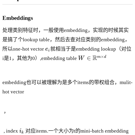
Embeddings
处理类别特征时，一般使用embedding，实现的时候其实
是搞了个lookup table，然后去查对应类别的embedding，
e
所以one-hot vector
e
就相当于是embedding lookup（对位
i
_
W
R
×
∈
m
d
i是1，其他为0）,embedding table
W
i
\i
n
\
embedding也可以被理解为是多个items的带权组合，mulit-
m
hot vector
at
h
b
，
b
{
R
i
, index
i
对应items.一个大小为t的mini-batch embedding
k