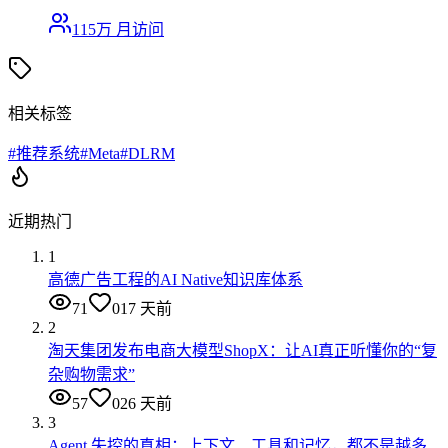
115万
月访问
相关标签
#
推荐系统
#
Meta
#
DLRM
近期热门
1
高德广告工程的AI Native知识库体系
71
0
17 天前
2
淘天集团发布电商大模型ShopX：让AI真正听懂你的“复
杂购物需求”
57
0
26 天前
3
Agent 失控的真相：上下文、工具和记忆，都不是越多