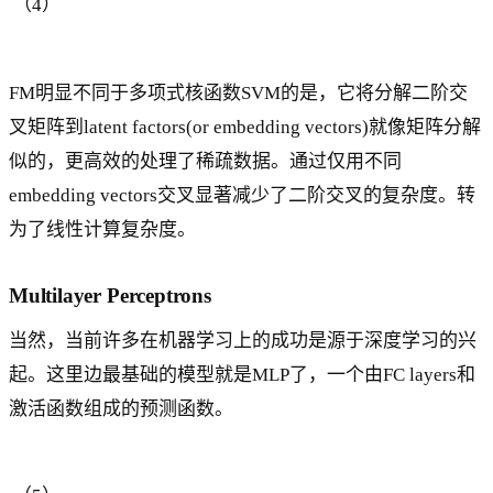
（4）
h
b
b
FM明显不同于多项式核函数SVM的是，它将分解二阶交
{
R
叉矩阵到latent factors(or embedding vectors)就像矩阵分解
}
似的，更高效的处理了稀疏数据。通过仅用不同
^
embedding vectors交叉显著减少了二阶交叉的复杂度。转
{
为了线性计算复杂度。
n
}
\
Multilayer Perceptrons
ri
g
当然，当前许多在机器学习上的成功是源于深度学习的兴
h
起。这里边最基础的模型就是MLP了，一个由FC layers和
t
激活函数组成的预测函数。
a
rr
o