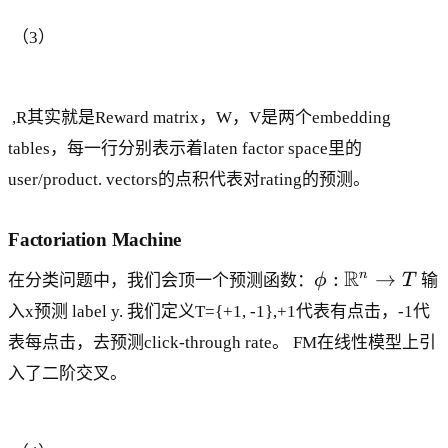
（3）
,R其实就是Reward matrix，W，V是两个embedding
tables，每一行分别表示着laten factor space里的
user/product. vectors的点积代表对rating的预测。
Factoriation Machine
\
R
:
→
n
在分类问题中，我们会顶一个预测函数：
ϕ
T
输
p
入x预测 label y. 我们定义T={+1, -1},+1代表有点击，-1代
hi
表每点击，去预测click-through rate。 FM在线性模型上引
:
\
入了二阶交叉。
m
a
t