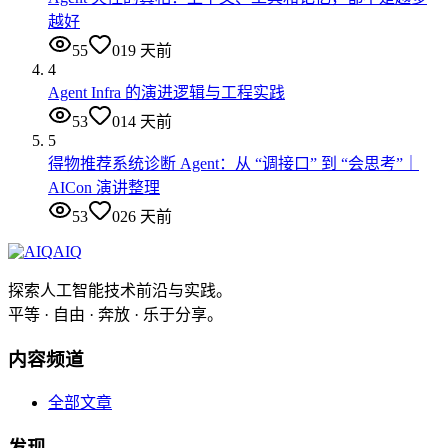
越好
55
0
19 天前
4
Agent Infra 的演进逻辑与工程实践
53
0
14 天前
5
得物推荐系统诊断 Agent：从 “调接口” 到 “会思考”｜
AICon 演讲整理
53
0
26 天前
AIQ
探索人工智能技术前沿与实践。
平等 · 自由 · 奔放 · 乐于分享。
内容频道
全部文章
发现