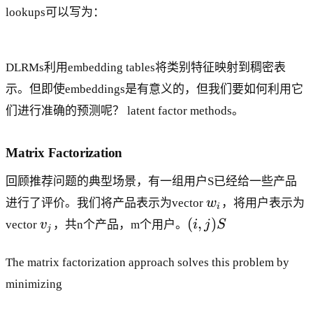
}^
_
lookups可以写为：
{
k
m
\t
DLRMs利用embedding tables将类别特征映射到稠密表
i
m
示。但即使embeddings是有意义的，但我们要如何利用它
es
们进行准确的预测呢？ latent factor methods。
d
}
Matrix Factorization
回顾推荐问题的典型场景，有一组用户S已经给一些产品
w
进行了评价。我们将产品表示为vector
w
，将用户表示为
i
_
v
(
(
,
)
vector
v
，共n个产品，m个用户。
i
j
S
j
i
_
i,
j
j
The matrix factorization approach solves this problem by
)
minimizing
S