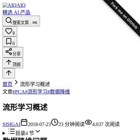
Fork me on GitHub
AIQ
精选 AI 产品
搜索文章...
⌘K
9
0
分享
顶部
首页
流形学习概述
文章
#
PCA
#
流形学习
#
数据降维
流形学习概述
SI
SIGAI
2018-07-23
23
分钟阅读
4,037
次阅读
目录
4
节