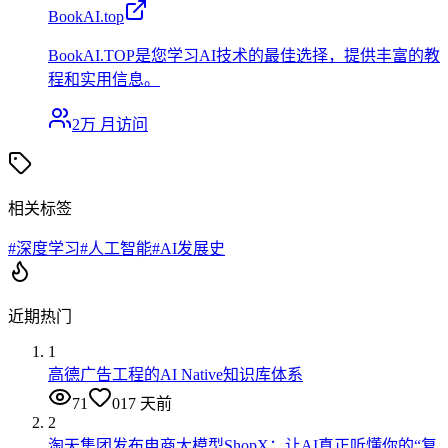
BookAI.top
BookAI.TOP是您学习AI技术的最佳选择，提供丰富的教
程和实用信息。
2万
月访问
相关标签
#
深度学习
#
人工智能
#
AI发展史
近期热门
1
高德广告工程的AI Native知识库体系
71
0
17 天前
2
淘天集团发布电商大模型ShopX：让AI真正听懂你的“复