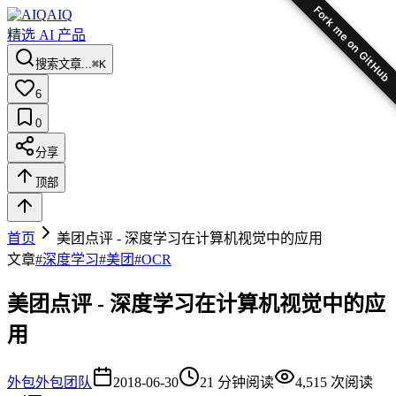
Fork me on GitHub
AIQ
精选 AI 产品
搜索文章...
⌘K
6
0
分享
顶部
首页
美团点评 - 深度学习在计算机视觉中的应用
文章
#
深度学习
#
美团
#
OCR
美团点评 - 深度学习在计算机视觉中的应
用
外包
外包团队
2018-06-30
21
分钟阅读
4,515
次阅读