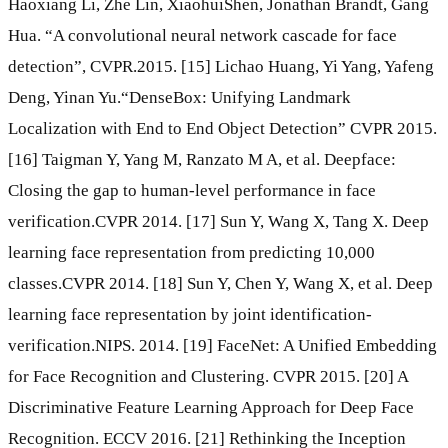
Haoxiang Li, Zhe Lin, XiaohuiShen, Jonathan Brandt, Gang
Hua. “A convolutional neural network cascade for face
detection”, CVPR.2015. [15] Lichao Huang, Yi Yang, Yafeng
Deng, Yinan Yu.“DenseBox: Unifying Landmark
Localization with End to End Object Detection” CVPR 2015.
[16] Taigman Y, Yang M, Ranzato M A, et al. Deepface:
Closing the gap to human-level performance in face
verification.CVPR 2014. [17] Sun Y, Wang X, Tang X. Deep
learning face representation from predicting 10,000
classes.CVPR 2014. [18] Sun Y, Chen Y, Wang X, et al. Deep
learning face representation by joint identification-
verification.NIPS. 2014. [19] FaceNet: A Unified Embedding
for Face Recognition and Clustering. CVPR 2015. [20] A
Discriminative Feature Learning Approach for Deep Face
Recognition. ECCV 2016. [21] Rethinking the Inception