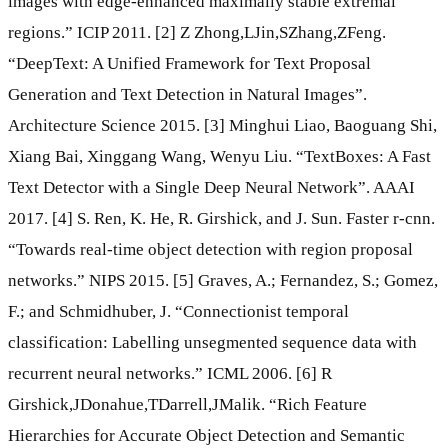
images with edge-enhanced maximally stable extremal
regions.” ICIP 2011. [2] Z Zhong,LJin,SZhang,ZFeng.
“DeepText: A Unified Framework for Text Proposal
Generation and Text Detection in Natural Images”.
Architecture Science 2015. [3] Minghui Liao, Baoguang Shi,
Xiang Bai, Xinggang Wang, Wenyu Liu. “TextBoxes: A Fast
Text Detector with a Single Deep Neural Network”. AAAI
2017. [4] S. Ren, K. He, R. Girshick, and J. Sun. Faster r-cnn.
“Towards real-time object detection with region proposal
networks.” NIPS 2015. [5] Graves, A.; Fernandez, S.; Gomez,
F.; and Schmidhuber, J. “Connectionist temporal
classification: Labelling unsegmented sequence data with
recurrent neural networks.” ICML 2006. [6] R
Girshick,JDonahue,TDarrell,JMalik. “Rich Feature
Hierarchies for Accurate Object Detection and Semantic