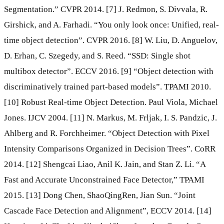
Segmentation.” CVPR 2014. [7] J. Redmon, S. Divvala, R.
Girshick, and A. Farhadi. “You only look once: Unified, real-
time object detection”. CVPR 2016. [8] W. Liu, D. Anguelov,
D. Erhan, C. Szegedy, and S. Reed. “SSD: Single shot
multibox detector”. ECCV 2016. [9] “Object detection with
discriminatively trained part-based models”. TPAMI 2010.
[10] Robust Real-time Object Detection. Paul Viola, Michael
Jones. IJCV 2004. [11] N. Markus, M. Frljak, I. S. Pandzic, J.
Ahlberg and R. Forchheimer. “Object Detection with Pixel
Intensity Comparisons Organized in Decision Trees”. CoRR
2014. [12] Shengcai Liao, Anil K. Jain, and Stan Z. Li. “A
Fast and Accurate Unconstrained Face Detector,” TPAMI
2015. [13] Dong Chen, ShaoQingRen, Jian Sun. “Joint
Cascade Face Detection and Alignment”, ECCV 2014. [14]