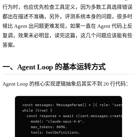
行为时，也应优先检查工具定义，因为多数工具选择错误
都出在描述不准确，另外，评测系统本身的问题，很多时
候比 Agent 出问题更难发现，如果一直在 Agent 代码上反
复调，效果未必明显，读完这篇，这几个问题应该能有些
答案。
一、Agent Loop 的基本运转方式
Agent Loop 的核心实现逻辑抽象后其实不到 20 行代码：
const
 messages
: 
MessageParam
[] 
=
 [{ 
role
: 
"user"
, 
con
while
 (
true
) {
  const
 response
 =
 await
 client
.
messages
.
create
({
    model
: 
"claude-opus-4-6"
,
    max_tokens
: 
8096
,
    tools
: 
toolDefinitions
,