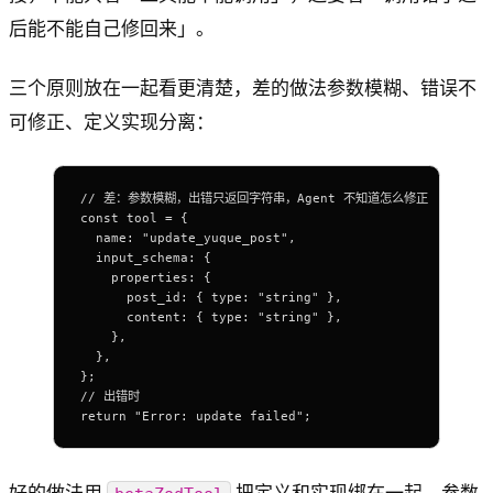
后能不能自己修回来」。
三个原则放在一起看更清楚，差的做法参数模糊、错误不
可修正、定义实现分离：
// 差：参数模糊，出错只返回字符串，Agent 不知道怎么修正
const
 tool
 =
 {
  name: 
"update_yuque_post"
,
  input_schema: {
    properties: {
      post_id: { 
type
: 
"string"
 },
      content: { 
type
: 
"string"
 },
    },
  },
};
// 出错时
return
 "Error: update failed"
;