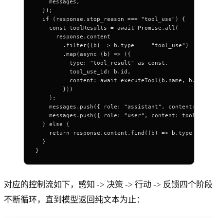
    messages
,
  });
  if
 (
response
.
stop_reason
 ===
 "tool_use"
) {
    const
 toolResults
 =
 await
 Promise
.
all
(
      response
.
content
        .
filter
((
b
) 
=>
 b
.
type
 ===
 "tool_use"
)
        .
map
(
async
 (
b
) 
=>
 ({
          type
: 
"tool_result"
 as
 const
,
          tool_use_id
: 
b
.
id
,
          content
: 
await
 executeTool
(
b
.
name
, 
b
.
input
)
        }))
    );
    messages
.
push
({ 
role
: 
"assistant"
, 
content
: 
respo
    messages
.
push
({ 
role
: 
"user"
, 
content
: 
toolResult
  } 
else
 {
    return
 response
.
content
.
find
((
b
) 
=>
 b
.
type
 ===
 "t
  }
}
对应的控制流如下，感知 -> 决策 -> 行动 -> 反馈四个阶段
不断循环，直到模型返回纯文本为止：