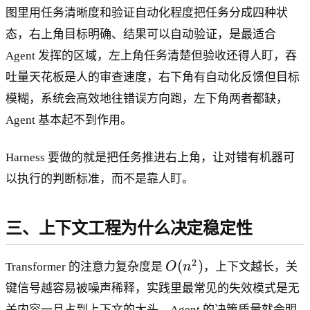
图里用任务清晰度和验证自动化程度把任务分成四种状
态，右上角目标明确、结果可以自动验证，是最适合
Agent 发挥的区域，左上角任务清楚但验收还得人盯，吞
吐量天花板是人的审查速度，右下角有自动化反馈但目标
模糊，系统会高效地往错误方向跑，左下角两者都缺，
Agent 基本起不到作用。
Harness 要做的就是把任务推进右上角，让对错有机器可
以执行的判断标准，而不是靠人盯。
三、上下文工程为什么决定稳定性
O
2
(
)
Transformer 的注意力复杂度是
O
n
，上下文越长，关
(
键信号越容易被噪声稀释，实践里最常见的失效模式是无
n
关内容一旦占到上下文的大头，Agent 的决策质量就会明