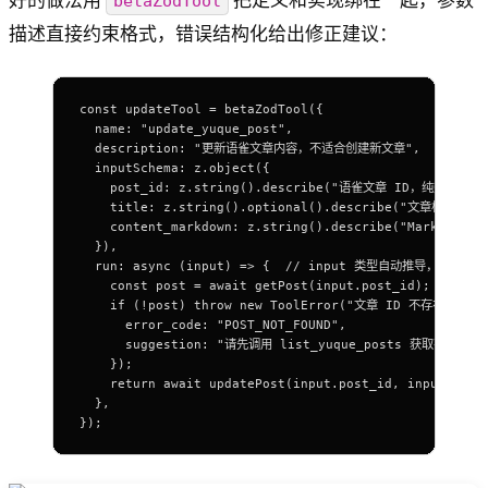
好的做法用
把定义和实现绑在一起，参数
betaZodTool
描述直接约束格式，错误结构化给出修正建议：
const
 updateTool
 =
 betaZodTool
({
  name
: 
"update_yuque_post"
,
  description
: 
"更新语雀文章内容，不适合创建新文章"
,
  inputSchema
: 
z
.
object
({
    post_id
: 
z
.
string
()
.
describe
(
"语雀文章 ID，纯数字字符串，
    title
: 
z
.
string
()
.
optional
()
.
describe
(
"文章标题，不
    content_markdown
: 
z
.
string
()
.
describe
(
"Markdown 
  }),
  run
: 
async
 (
input
) 
=>
 {  
// input 类型自动推导，问题尽
    const
 post
 =
 await
 getPost
(
input
.
post_id
);
    if
 (
!
post
) 
throw
 new
 ToolError
(
"文章 ID 不存在"
, {
      error_code
: 
"POST_NOT_FOUND"
,
      suggestion
: 
"请先调用 list_yuque_posts 获取有效的 po
    });
    return
 await
 updatePost
(
input
.
post_id
, 
input
.
titl
  },
});