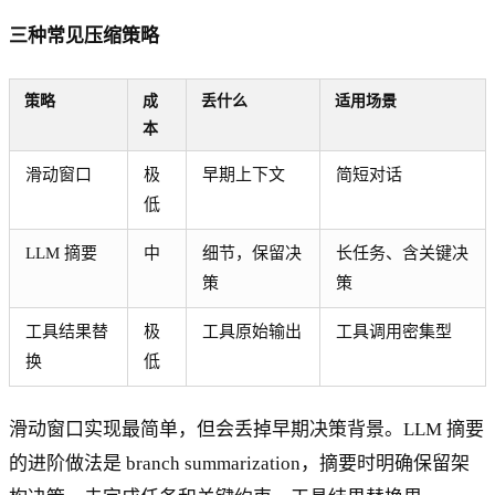
三种常见压缩策略
策略
成
丢什么
适用场景
本
滑动窗口
极
早期上下文
简短对话
低
LLM 摘要
中
细节，保留决
长任务、含关键决
策
策
工具结果替
极
工具原始输出
工具调用密集型
换
低
滑动窗口实现最简单，但会丢掉早期决策背景。LLM 摘要
的进阶做法是 branch summarization，摘要时明确保留架