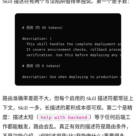
Skill 描述符有两个写法陷阱值得单独说。第一个是字数：
# 低效（约 45 tokens）
description
: 
|
  This skill handles the complete deployment process 
  It covers 
environment
 checks
, 
rollback
 procedures
, 
  verification
. 
Use
 this
 before
 deploying
 any
 code
 to
# 
高效
（
约
 9 
tokens
）
description
: 
Use
 when
 deploying
 to
 production
 or
 roll
路由准确率差距不大，但每个启用的 Skill 描述符都常驻上
下文，Skill 一多，长描述的累积成本很可观。第二个是精
度：描述太短（
）等于任何后端工
help with backend
作都能触发，路由会乱。真正有效的描述符是路由条件，