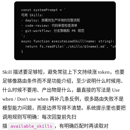
const
 systemPrompt
 =
 `
可用 Skills：
- deploy: 部署到生产环境的完整流程
- code-review: 代码审查检查清单
- git-workflow: 分支策略和 PR 规范
`
;
async
 function
 executeLoadSkill
(
name
:
 string
)
:
 Promis
  return
 fs.
readFile
(
`./skills/${
name
}.md`
, 
"utf-8"
);
}
Skill 描述要足够短，避免常驻上下文持续涨 token，也要
足够像路由条件而不是功能介绍，至少说明什么时候用、
什么时候不要用、产出物是什么，最直接的写法是 Use
when / Don't use when 再补几条反例，很多路由失败不是
模型能力问题，而是边界写得不清楚。系统提示里也要把
调用规则写明确：每次回复前先扫
描
，有明确匹配时再读取对
available_skills