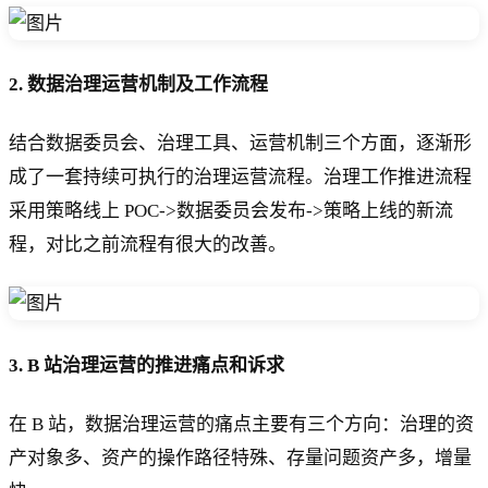
2. 数据治理运营机制及工作流程
结合数据委员会、治理工具、运营机制三个方面，逐渐形
成了一套持续可执行的治理运营流程。治理工作推进流程
采用策略线上 POC->数据委员会发布->策略上线的新流
程，对比之前流程有很大的改善。
3. B 站治理运营的推进痛点和诉求
在 B 站，数据治理运营的痛点主要有三个方向：治理的资
产对象多、资产的操作路径特殊、存量问题资产多，增量