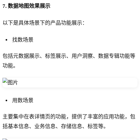
7. 数据地图效果展示
以下是具体场景下的产品功能展示：
找数场景
包括元数据展示、标签展示、用户洞察、数据专辑功能等
功能。
用数场景
主要集中在表详情页的功能，提供了丰富的应用功能，包
括基本信息、业务信息、存储信息、标签等。