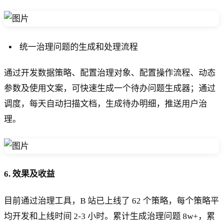
统一治理问题的生成和处理流程
通过开发数据策略、配置治理对象、配置操作流程、动态
参数及使用文案，可快速生成一个待办问题生成器；通过
调度，每天自动扫描文档，生成待办明细，推送用户治
理。
6. 效果及收益
目前通过治理工具，B 站已上线了 62 个策略，每个策略平
均开发和上线时间 2-3 小时。累计生成治理问题 8w+，累