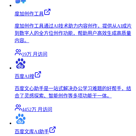
度加创作工具
度加创作工具通过AI技术助力内容创作，提供从AI成片
到数字人的全方位创作功能，帮助用户高效生成高质量
内容。
19万
月访问
百度AI搜
百度文心助手是一站式解决办公学习难题的好帮手，结
合了灵感探索、智能创作等多项功能于一体。
4452万
月访问
百度文库AI助手