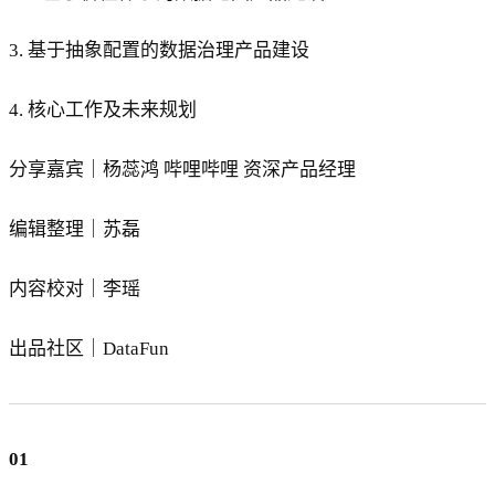
3. 基于抽象配置的数据治理产品建设
4. 核心工作及未来规划
分享嘉宾｜杨蕊鸿 哔哩哔哩 资深产品经理
编辑整理｜苏磊
内容校对｜李瑶
出品社区｜DataFun
01