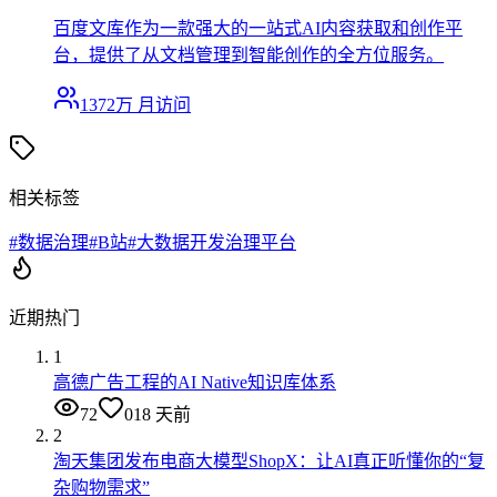
百度文库作为一款强大的一站式AI内容获取和创作平
台，提供了从文档管理到智能创作的全方位服务。
1372万
月访问
相关标签
#
数据治理
#
B站
#
大数据开发治理平台
近期热门
1
高德广告工程的AI Native知识库体系
72
0
18 天前
2
淘天集团发布电商大模型ShopX：让AI真正听懂你的“复
杂购物需求”