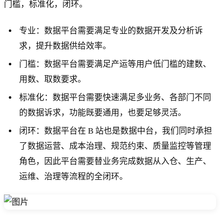
门槛，标准化，闭环。
专业：数据平台需要满足专业的数据开发及分析诉
求，提升数据供给效率。
门槛：数据平台需要满足产运等用户低门槛的建数、
用数、取数要求。
标准化：数据平台需要快速满足多业务、各部门不同
的数据诉求，功能既要通用，也要足够灵活。
闭环：数据平台在 B 站也是数据中台，我们同时承担
了数据运营、成本治理、规范约束、质量监控等管理
角色，因此平台需要替业务完成数据从入仓、生产、
运维、治理等流程的全闭环。