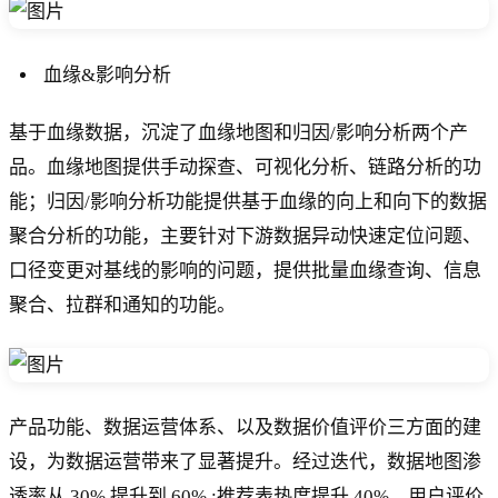
血缘&影响分析
基于血缘数据，沉淀了血缘地图和归因/影响分析两个产
品。血缘地图提供手动探查、可视化分析、链路分析的功
能；归因/影响分析功能提供基于血缘的向上和向下的数据
聚合分析的功能，主要针对下游数据异动快速定位问题、
口径变更对基线的影响的问题，提供批量血缘查询、信息
聚合、拉群和通知的功能。
产品功能、数据运营体系、以及数据价值评价三方面的建
设，为数据运营带来了显著提升。经过迭代，数据地图渗
透率从 30% 提升到 60% ;推荐表热度提升 40%，用户评价