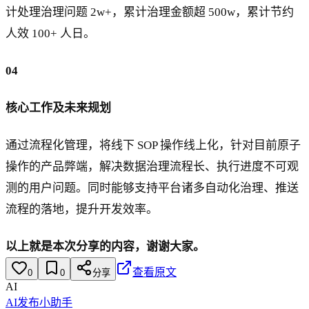
计处理治理问题 2w+，累计治理金额超 500w，累计节约
人效 100+ 人日。
04
核心工作及未来规划
通过流程化管理，将线下 SOP 操作线上化，针对目前原子
操作的产品弊端，解决数据治理流程长、执行进度不可观
测的用户问题。同时能够支持平台诸多自动化治理、推送
流程的落地，提升开发效率。
以上就是本次分享的内容，谢谢大家。
查看原文
0
0
分享
AI
AI发布小助手