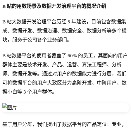
B 站的用数场景及数据开发治理平台的概况介绍
B 站大数据开发治理平台历经 5 年建设，目前包含数据集
成、数据开发、数据治理、数据安全、数据分析等多个模
块，服务于公司各个业务部门。
B 站数据平台的使用者覆盖了 60% 的员工，其面向的用户
群体主要是技术开发、产品、运营、算法工程师、分析
师、数据开发等。通过对用户的数据能力进行分层，我们
可将数据平台的用户大致区分为高阶开发、中阶用户、数
据小白等 3 个用户群体。
基于用户分群，我们提出了数据平台的产品定位：专业，