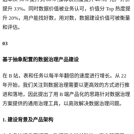
提升 33%。同时数据价值被业务认可，价值分 Top 热度提
升 20%，用户能找好数，用对数，数据建设价值可被衡量
和评估。
03
基于抽象配置的数据治理产品建设
在 B 站，表和任务以每半年翻倍的速度进行增长。从 22
年开始，我们关注到数据治理需要以更高效的方式进行推
进和落地，因此提出了用 B 端产品化的思路针对数据治理
方案提供的通用治理工具，以高效解决数据治理问题。
1. 建设背景及产品架构