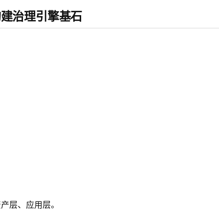
、构建治理引擎基石
：
资产层、应用层。