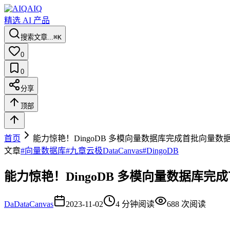
AIQ
精选 AI 产品
搜索文章...
⌘K
0
0
分享
顶部
首页
能力惊艳！DingoDB 多模向量数据库完成首批向量数
文章
#
向量数据库
#
九章云极DataCanvas
#
DingoDB
能力惊艳！DingoDB 多模向量数据库
Da
DataCanvas
2023-11-02
4
分钟阅读
688
次阅读