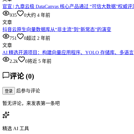
官宣 | 九章云极 DataCanvas 核心产品通过 “可信大数据”权威评
935
0
大约 4 年前
文章
抖音云原生向量数据库从“非主流”到“新常态”的演变
751
0
超过 2 年前
文章
AI 精选开源项目：构建向量应用程序、YOLO 存储库、多语
2.2k
0
将近 5 年前
评论
(
0
)
后参与评论
登录
暂无评论，来发表第一条吧
精选 AI 工具