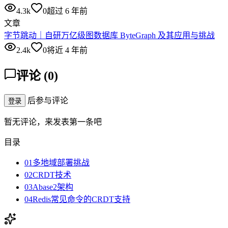
4.3k
0
超过 6 年前
文章
字节跳动｜自研万亿级图数据库 ByteGraph 及其应用与挑战
2.4k
0
将近 4 年前
评论
(
0
)
后参与评论
登录
暂无评论，来发表第一条吧
目录
01多地域部署挑战
02CRDT技术
03Abase2架构
04Redis常见命令的CRDT支持