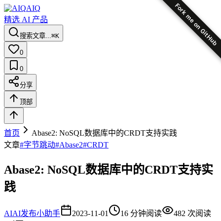
Fork me on GitHub
AIQ
精选 AI 产品
搜索文章...
⌘K
0
0
分享
顶部
首页
Abase2: NoSQL数据库中的CRDT支持实践
文章
#
字节跳动
#
Abase2
#
CRDT
Abase2: NoSQL数据库中的CRDT支持实
践
AI
AI发布小助手
2023-11-01
16
分钟阅读
482
次阅读