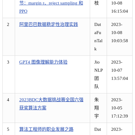
节：margin r、reject sampling 和
枝
10-08
PPO
16:15:04
2
阿里巴巴数据稳定性治理实践
Dat
2023-
aFu
10-08
nTal
10:03:58
k
3
GPT4 图像理解能力体验
Jio
2023-
NLP
10-07
团
13:57:04
队
4
2023BDC大数据挑战赛全国六强
朱
2023-
获奖算法方案
翔
10-05
宇
17:12:39
5
算法工程师的职业发展之路
Dat
2023-