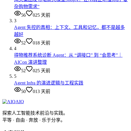
杂购物需求”
56
0
25 天前
3
Agent 失控的真相：上下文、工具和记忆，都不是越多
越好
52
0
18 天前
4
得物推荐系统诊断 Agent：从 “调接口” 到 “会思考”｜
AICon 演讲整理
52
0
25 天前
5
Agent Infra 的演进逻辑与工程实践
50
0
13 天前
AIQ
探索人工智能技术前沿与实践。
平等 · 自由 · 奔放 · 乐于分享。