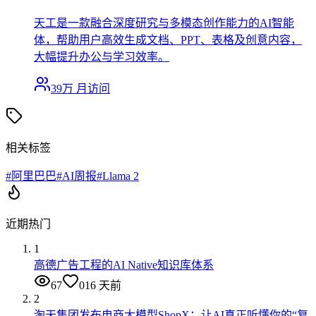
天工是一款融合深度研究与多模态创作能力的AI智能
体，帮助用户高效生成文档、PPT、表格及创意内容，
大幅提升办公与学习效率。
39万
月访问
相关标签
#
阿里巴巴
#
AI周报
#
Llama 2
近期热门
1
高德广告工程的AI Native知识库体系
67
0
16 天前
2
淘天集团发布电商大模型ShopX：让AI真正听懂你的“复