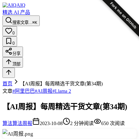
Fork me on GitHub
AIQ
精选 AI 产品
搜索文章...
⌘K
0
0
分享
顶部
首页
【AI周报】每周精选干货文章(第34期)
文章
#
阿里巴巴
#
AI周报
#
Llama 2
【AI周报】每周精选干货文章(第34期)
算法
算法周报
2023-10-08
2
分钟阅读
650
次阅读