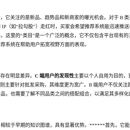
看
，它关注的是新品、趋势品和新商家的曝光机会。对于 B 
IP（如“拉勾股”）走红时，买家会希望推荐系统能迅速推送相
。这里的“类目”是一个广泛的概念，它不仅包含平台现有的三
推荐系统在帮助用户拓宽视野方面的表现。
上存在明显差异。
C 端用户的发现性
主要以个人自用为目的，
则主要针对批发采购，其维度更为宽广。B 端用户不仅关
新品，也需要了解不同品类之间的搭配组合，以满足其多样化
较于早期的知识图谱，具有显著优势。******首先，它能充