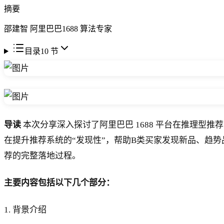
摘要
邵建智 阿里巴巴1688 算法专家
目录
10
节
导读
本次分享深入探讨了阿里巴巴 1688 平台在推理型推
在提升推荐系统的“发现性”，帮助B类买家发现新品、趋势
荐的完整落地过程。
主要内容包括以下几个部分：
1. 背景介绍