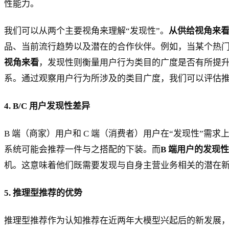
性能力。
我们可以从两个主要视角来理解“发现性”。
从供给视角来
品、当前流行趋势以及潜在的合作伙伴。例如，当某个热门 
视角来看
，发现性则衡量用户行为类目的广度是否有所提升
系。通过观察用户行为所涉及的类目广度，我们可以评估
4. B/C 用户发现性差异
B 端（商家）用户和 C 端（消费者）用户在“发现性”需求
系统可能会推荐一件与之搭配的下装。而
B 端用户的发现性
机。这意味着他们既需要发现与自身主营业务相关的潜在
5. 推理型推荐的优势
推理型推荐作为认知推荐在近两年大模型兴起后的新发展，相