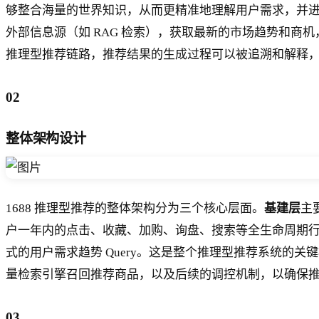
够整合海量的世界知识，从而更精准地理解用户需求，并进行
外部信息源（如 RAG 检索），获取最新的市场趋势和商机
推理型推荐链路，推荐结果的生成过程可以被追溯和解释
02
整体架构设计
1688 推理型推荐的整体架构分为三个核心层面。
基建层
主
户一年内的点击、收藏、加购、询盘、搜索等全生命周期行
式的用户需求趋势 Query。这是整个推理型推荐系统的关
量检索引擎召回推荐商品，以及后续的调控机制，以确保
03