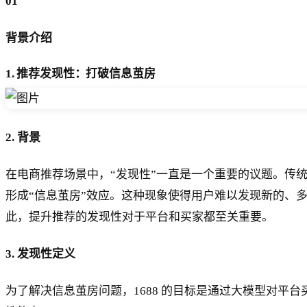
01
背景介绍
1. 推荐发现性：打破信息茧房
2. 背景
在电商推荐场景中，“发现性”一直是一个重要的议题。传统
形成“信息茧房”效应。这种现象使得用户难以发现新的、多
此，提升推荐的发现性对于平台和买家都至关重要。
3. 发现性定义
为了解决信息茧房问题，1688 的目标是通过大模型对