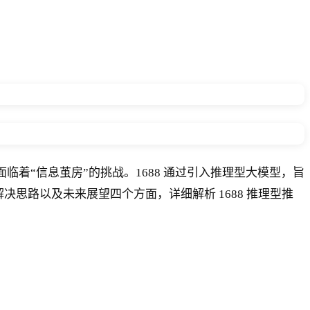
临着“信息茧房”的挑战。1688 通过引入推理型大模型，旨
思路以及未来展望四个方面，详细解析 1688 推理型推