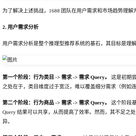
为了解决上述挑战，1688 团队在用户需求和市场趋势理
2. 用户需求分析
用户需求分析是整个推理型推荐系统的基石，其目标是理解用
第一个阶段：行为类目 -> 需求 -> 需求 Query。
这是初期尝
之处在于，类目维度过于宽泛，难以覆盖细分需求（例如
第二个阶段：行为商品 -> 需求 -> 需求 Query。
这个阶段基
Query 结果可以共享，从而提高了效率。然而，其不
异。