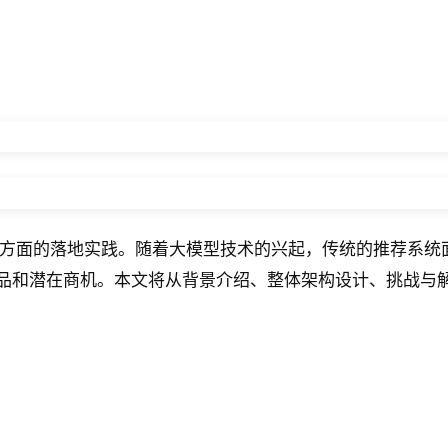
荐方面的落地实践。随着大模型技术的兴起，传统的推荐系统面
品和潜在商机。本文将从背景介绍、整体架构设计、挑战与解决