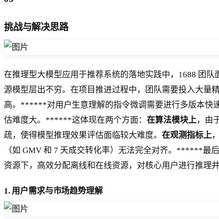
挑战与解决思路
在推理型大模型应用于推荐系统的落地实践中，1688 团队面临
源模型层出不穷。在项目推进过程中，团队需要投入大量精
高。******对用户生意理解的指令微调需要进行多版本
估难度大。******这体现在两个方面：
在算法模块上
，由
疏，使得模型推理效果评估面临较大难度。
在观测指标上
，
（如 GMV 和 7 天成交转化率）无法完全对齐。******
资源下，高效分配离线和在线资源，对核心用户进行推理
1. 用户需求与市场趋势理解