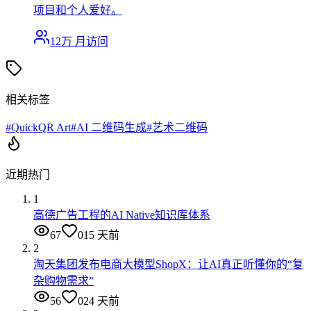
项目和个人爱好。
12万
月访问
相关标签
#
QuickQR Art
#
AI 二维码生成
#
艺术二维码
近期热门
1
高德广告工程的AI Native知识库体系
67
0
15 天前
2
淘天集团发布电商大模型ShopX：让AI真正听懂你的“复
杂购物需求”
56
0
24 天前