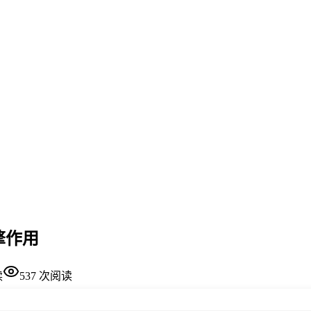
擎作用
读
537
次阅读