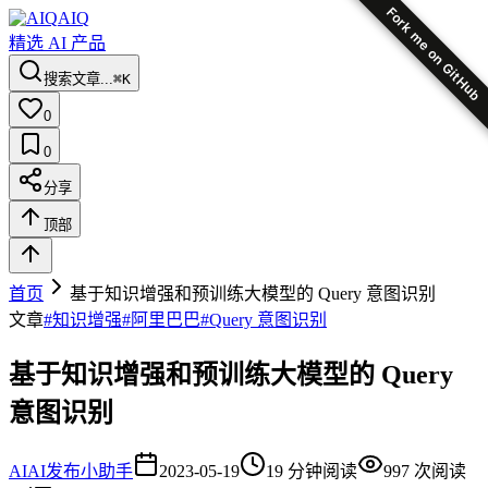
Fork me on GitHub
AIQ
精选 AI 产品
搜索文章...
⌘K
0
0
分享
顶部
首页
基于知识增强和预训练大模型的 Query 意图识别
文章
#
知识增强
#
阿里巴巴
#
Query 意图识别
基于知识增强和预训练大模型的 Query
意图识别
AI
AI发布小助手
2023-05-19
19
分钟阅读
997
次阅读