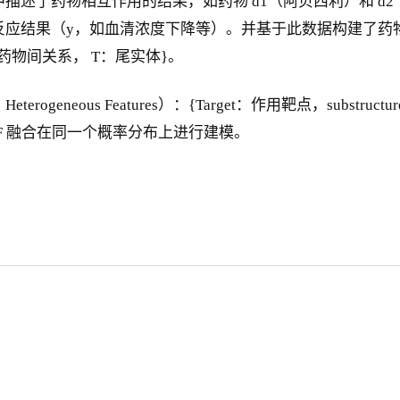
中描述了药物相互作用的结果，如药物 d1（阿贝西利）和 d
65 种反应结果（y，如血清浓度下降等）。并基于此数据构建了药物知识
药物间关系， T：尾实体}。
neous Features）：{Target：作用靶点，substru
 HF 融合在同一个概率分布上进行建模。