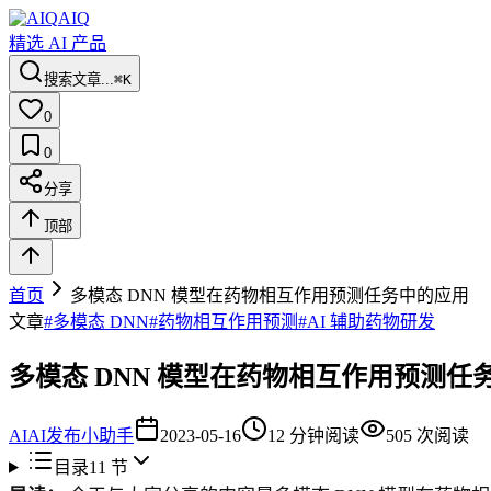
AIQ
精选 AI 产品
搜索文章...
⌘K
0
0
分享
顶部
首页
多模态 DNN 模型在药物相互作用预测任务中的应用
文章
#
多模态 DNN
#
药物相互作用预测
#
AI 辅助药物研发
多模态 DNN 模型在药物相互作用预测任
AI
AI发布小助手
2023-05-16
12
分钟阅读
505
次阅读
目录
11
节