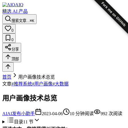
Fork me on GitHub
AIQ
精选 AI 产品
搜索文章...
⌘K
0
0
分享
顶部
首页
用户画像技术总览
文章
#
推荐系统
#
用户画像
#
大数据
用户画像技术总览
AI
AI发布小助手
2023-04-06
10
分钟阅读
992
次阅读
目录
11
节