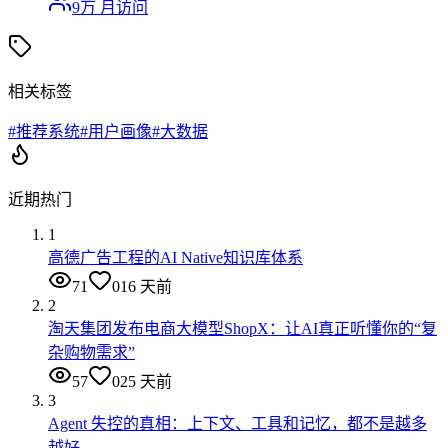
9万
月访问
相关标签
#
推荐系统
#
用户画像
#
大数据
近期热门
1
高德广告工程的AI Native知识库体系
71
0
16 天前
2
淘天集团发布电商大模型ShopX：让AI真正听懂你的“复
杂购物需求”
57
0
25 天前
3
Agent 失控的真相：上下文、工具和记忆，都不是越多
越好