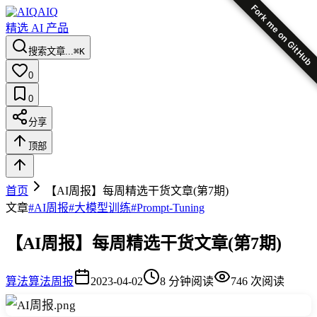
Fork me on GitHub
AIQ
精选 AI 产品
搜索文章...
⌘K
0
0
分享
顶部
首页
【AI周报】每周精选干货文章(第7期)
文章
#
AI周报
#
大模型训练
#
Prompt-Tuning
【AI周报】每周精选干货文章(第7期)
算法
算法周报
2023-04-02
8
分钟阅读
746
次阅读