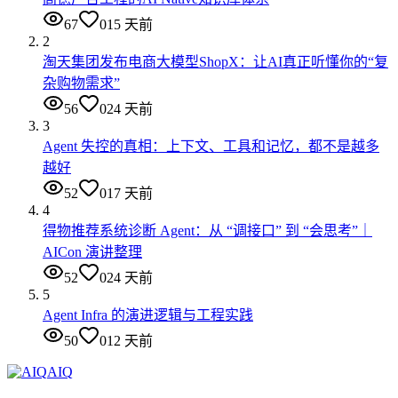
67
0
15 天前
2
淘天集团发布电商大模型ShopX：让AI真正听懂你的“复
杂购物需求”
56
0
24 天前
3
Agent 失控的真相：上下文、工具和记忆，都不是越多
越好
52
0
17 天前
4
得物推荐系统诊断 Agent：从 “调接口” 到 “会思考”｜
AICon 演讲整理
52
0
24 天前
5
Agent Infra 的演进逻辑与工程实践
50
0
12 天前
AIQ