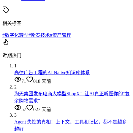
相关标签
#
数字化转型
#
衡泰技术
#
资产管理
近期热门
1
高德广告工程的AI Native知识库体系
71
0
18 天前
2
淘天集团发布电商大模型ShopX：让AI真正听懂你的“复
杂购物需求”
57
0
27 天前
3
Agent 失控的真相：上下文、工具和记忆，都不是越多
越好