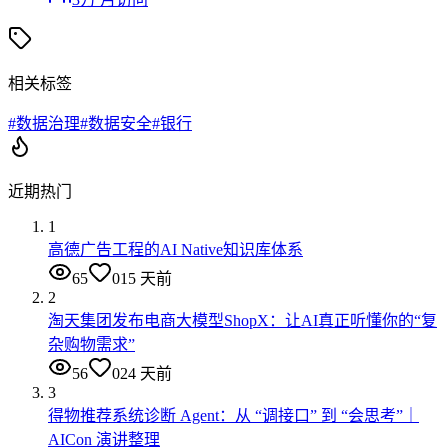
相关标签
#
数据治理
#
数据安全
#
银行
近期热门
1
高德广告工程的AI Native知识库体系
65
0
15 天前
2
淘天集团发布电商大模型ShopX：让AI真正听懂你的“复
杂购物需求”
56
0
24 天前
3
得物推荐系统诊断 Agent：从 “调接口” 到 “会思考”｜
AICon 演讲整理