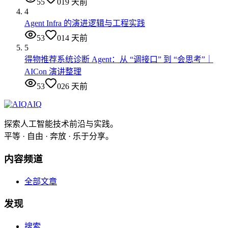
55
0
19 天前
4
Agent Infra 的演进逻辑与工程实践
53
0
14 天前
5
得物推荐系统诊断 Agent：从 “调接口” 到 “会思考”｜
AICon 演讲整理
53
0
26 天前
AIQ
探索人工智能技术前沿与实践。
平等 · 自由 · 奔放 · 乐于分享。
内容频道
全部文章
发现
搜索