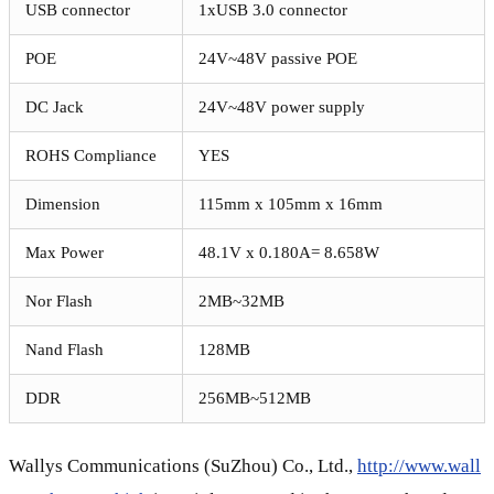
USB connector
1xUSB 3.0 connector
POE
24V~48V passive POE
DC Jack
24V~48V power supply
ROHS Compliance
YES
Dimension
115mm x 105mm x 16mm
Max Power
48.1V x 0.180A= 8.658W
Nor Flash
2MB~32MB
Nand Flash
128MB
DDR
256MB~512MB
Wallys Communications (SuZhou) Co., Ltd.,
http://www.wall