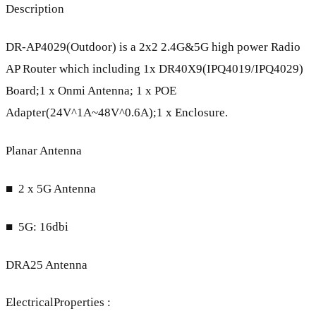
Description
DR-AP4029(Outdoor) is a 2x2 2.4G&5G high power Radio
AP Router which including 1x DR40X9(IPQ4019/IPQ4029)
Board;1 x Onmi Antenna; 1 x POE
Adapter(24V^1A~48V^0.6A);1 x Enclosure.
Planar Antenna
■ 2 x 5G Antenna
■ 5G: 16dbi
DRA25 Antenna
ElectricalProperties :