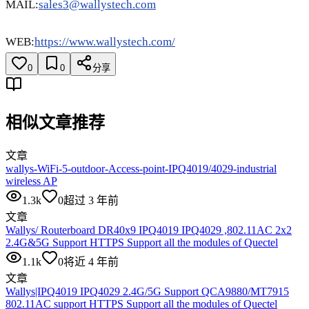
MAIL:
sales3@wallystech.com
WEB:
https://www.wallystech.com/
0
0
分享
相似文章推荐
文章
wallys-WiFi-5-outdoor-Access-point-IPQ4019/4029-industrial
wireless AP
1.3k
0
超过 3 年前
文章
Wallys/ Routerboard DR40x9 IPQ4019 IPQ4029 ,802.11AC 2x2
2.4G&5G Support HTTPS Support all the modules of Quectel
1.1k
0
将近 4 年前
文章
Wallys|IPQ4019 IPQ4029 2.4G/5G Support QCA9880/MT7915
802.11AC support HTTPS Support all the modules of Quectel