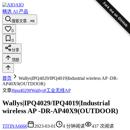
Fork me on GitHub
AIQ
精选 AI 产品
搜索文章...
⌘K
0
0
分享
顶部
首页
Wallys|IPQ4029/IPQ4019|Industrial wireless AP -DR-
AP40X9(OUTDOOR)
文章
#
ipq4029
#
Wallys
#
工业无线AP
Wallys|IPQ4029/IPQ4019|Industrial
wireless AP -DR-AP40X9(OUTDOOR)
TI
TINA6666
2023-03-01
4
分钟阅读
437
次阅读