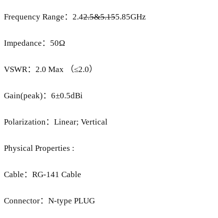
Frequency Range：2.4
2.5&5.15
5.85GHz
Impedance：50Ω
VSWR：2.0 Max （≤2.0）
Gain(peak)：6±0.5dBi
Polarization：Linear; Vertical
Physical Properties :
Cable：RG-141 Cable
Connector：N-type PLUG