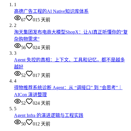
1
高德广告工程的AI Native知识库体系
67
0
15 天前
2
淘天集团发布电商大模型ShopX：让AI真正听懂你的“复
杂购物需求”
56
0
24 天前
3
Agent 失控的真相：上下文、工具和记忆，都不是越多
越好
52
0
17 天前
4
得物推荐系统诊断 Agent：从 “调接口” 到 “会思考”｜
AICon 演讲整理
52
0
24 天前
5
Agent Infra 的演进逻辑与工程实践
50
0
12 天前