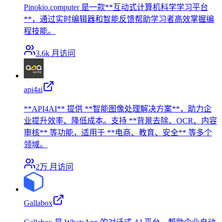
Pinokio.computer 是一款**互动式计算机科学学习平台
**，通过实时编辑器和智能反馈帮助学习者高效掌握编
程技能。
3.6k
月访问
api4ai
**API4AI** 提供 **智能图像处理解决方案**，助力企
业提升效率、降低成本。支持 **背景去除、OCR、内容
审核** 等功能，适用于 **电商、教育、安全** 等多个
领域。
2万
月访问
Gallabox