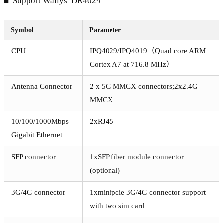
■ Support Wallys DR4029
Symbol
Parameter
CPU
IPQ4029/IPQ4019（Quad core ARM
Cortex A7 at 716.8 MHz）
Antenna Connector
2 x 5G MMCX connectors;2x2.4G
MMCX
10/100/1000Mbps
2xRJ45
Gigabit Ethernet
SFP connector
1xSFP fiber module connector
(optional)
3G/4G connector
1xminipcie 3G/4G connector support
with two sim card