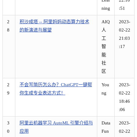
ning
:51
2
积沙成塔 -- 阿里妈妈动态算力技术
AIQ
2023-
8
的新演进与展望
人
02-22
工
21:03
智
:17
能
社
区
2
不会写简历怎么办？ChatGPT一键帮
You
2023-
9
你生成专业表达方式！
ng
02-22
18:46
:06
3
阿里云机器学习 AutoML 引擎介绍与
Data
2023-
0
应用
Fun
02-22