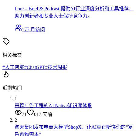
Lore – Brief & Podcast 提供AI行业深度分析和工具推荐，
助力创新者和专业人士保持竞争力。
1万
月访问
相关标签
#
人工智能
#
ChatGPT
#
技术周报
近期热门
1
高德广告工程的AI Native知识库体系
71
0
17 天前
2
淘天集团发布电商大模型ShopX：让AI真正听懂你的“复
杂购物需求”