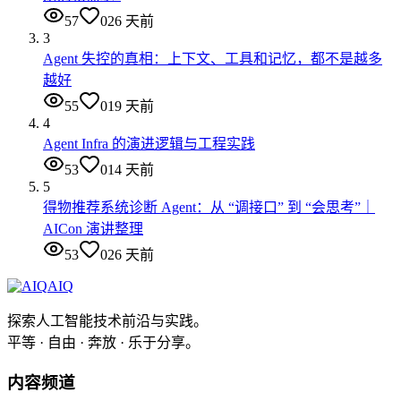
57
0
26 天前
3
Agent 失控的真相：上下文、工具和记忆，都不是越多
越好
55
0
19 天前
4
Agent Infra 的演进逻辑与工程实践
53
0
14 天前
5
得物推荐系统诊断 Agent：从 “调接口” 到 “会思考”｜
AICon 演讲整理
53
0
26 天前
AIQ
探索人工智能技术前沿与实践。
平等 · 自由 · 奔放 · 乐于分享。
内容频道