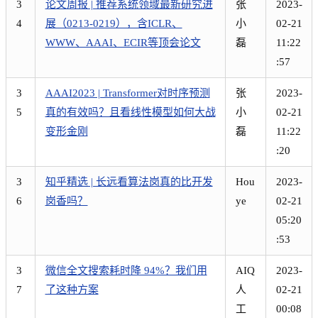
3
论文周报 | 推荐系统领域最新研究进
张
2023-
4
展（0213-0219），含ICLR、
小
02-21
WWW、AAAI、ECIR等顶会论文
磊
11:22
:57
3
AAAI2023 | Transformer对时序预测
张
2023-
5
真的有效吗？且看线性模型如何大战
小
02-21
变形金刚
磊
11:22
:20
3
知乎精选 | 长远看算法岗真的比开发
Hou
2023-
6
岗香吗？
ye
02-21
05:20
:53
3
微信全文搜索耗时降 94%？我们用
AIQ
2023-
7
了这种方案
人
02-21
工
00:08