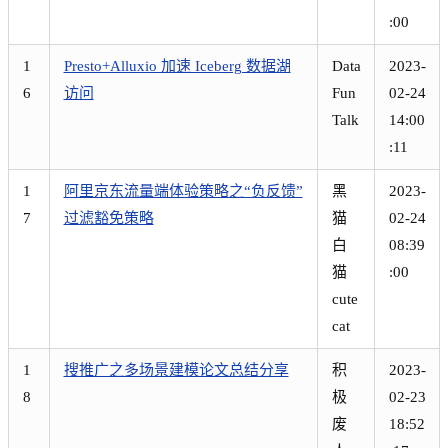
:00
1
Presto+Alluxio 加速 Iceberg 数据湖
Data
2023-
6
访问
Fun
02-24
Talk
14:00
:11
1
阿里京东流量端体验策略之“负反馈”
黑
2023-
7
过滤豁免策略
猫
02-24
白
08:39
猫
:00
cute
cat
1
搜推广之多场景建模论文总结分享
积
2023-
8
极
02-23
废
18:52