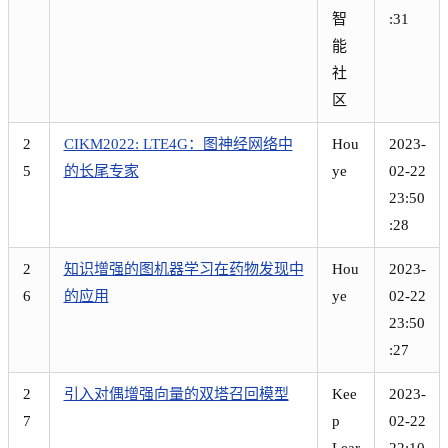
智
:31
能
社
区
2
CIKM2022: LTE4G：图神经网络中
Hou
2023-
5
的长尾专家
ye
02-22
23:50
:28
2
知识增强的图机器学习在药物发现中
Hou
2023-
6
的应用
ye
02-22
23:50
:27
2
引入对偶增强向量的双塔召回模型
Kee
2023-
7
p
02-22
Lear
22:10