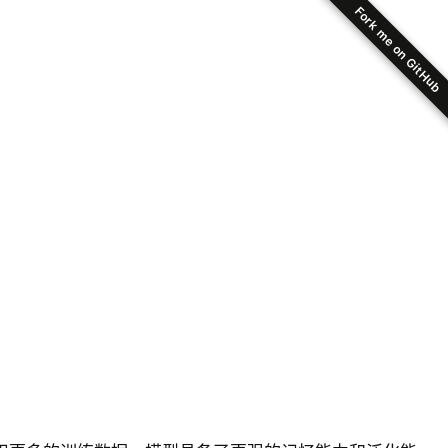
Fork me on GitHub