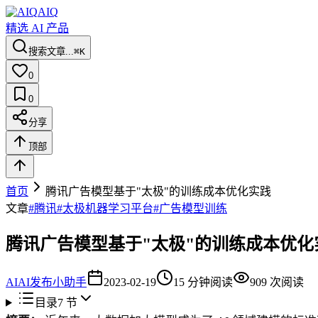
AIQ
精选 AI 产品
搜索文章...
⌘K
0
0
分享
顶部
首页
腾讯广告模型基于"太极"的训练成本优化实践
文章
#
腾讯
#
太极机器学习平台
#
广告模型训练
腾讯广告模型基于"太极"的训练成本优化
AI
AI发布小助手
2023-02-19
15
分钟阅读
909
次阅读
目录
7
节